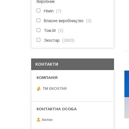
Виробник
Hiwin
7
Власне виробництво
3
Том.М
1
Экостар
2803
КОНТАКТИ
ТМ EKOSTAR
Антон