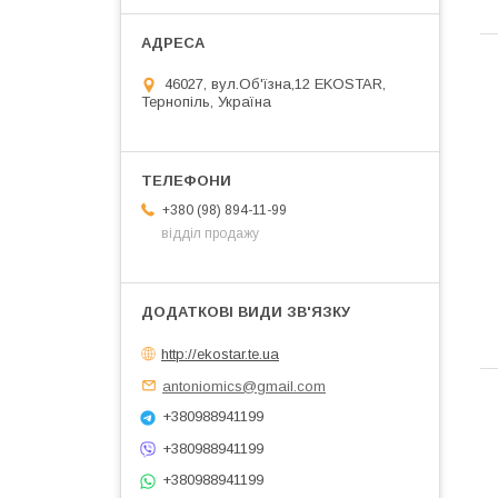
46027, вул.Об'їзна,12 EKOSTAR,
Тернопіль, Україна
+380 (98) 894-11-99
відділ продажу
http://ekostar.te.ua
antoniomics@gmail.com
+380988941199
+380988941199
+380988941199