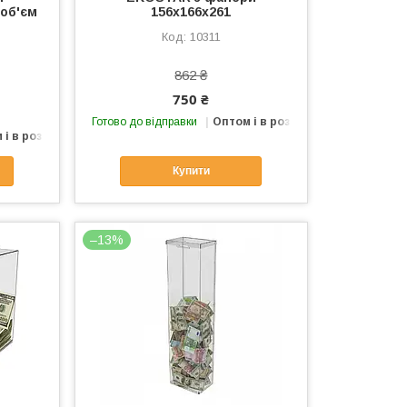
 об'єм
156х166х261
10311
862 ₴
750 ₴
Готово до відправки
Оптом і в роздріб
 і в роздріб
Купити
–13%