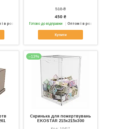
518 ₴
450 ₴
 і в роздріб
Готово до відправки
Оптом і в роздріб
Купити
–13%
ртв
Скринька для пожертвувань
261
EKOSTAR 215x215x300
10417