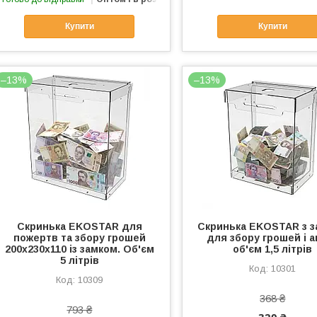
Купити
Купити
–13%
–13%
Скринька EKOSTAR для
Скринька EKOSTAR з 
пожертв та збору грошей
для збору грошей і а
200x230x110 із замком. Об'єм
об'єм 1,5 літрів
5 літрів
10301
10309
368 ₴
793 ₴
320 ₴