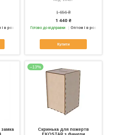
1 656 ₴
1 440 ₴
 і в роздріб
Готово до відправки
Оптом і в роздріб
Купити
–13%
 замка
Скринька для пожертв
й
EKOSTAR з фанери