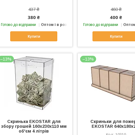
437 ₴
460 ₴
380 ₴
400 ₴
Готово до відправки
Оптом і в роздріб
Готово до відправки
Оптом
Купити
Купити
–13%
–13%
Скринька EKOSTAR для
Скриньки для поже
збору грошей 160x230x110 мм
EKOSTAR 640х180х
об'єм 4 літрів
10310