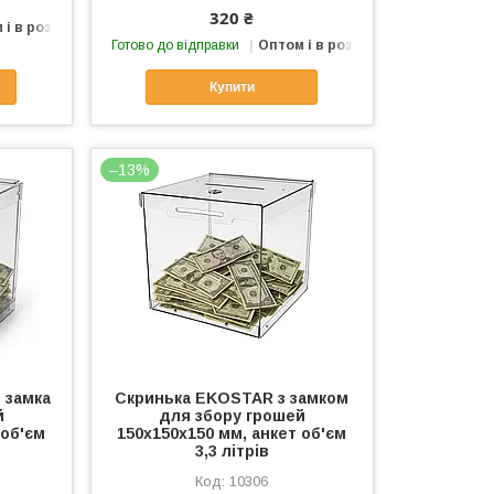
320 ₴
 і в роздріб
Готово до відправки
Оптом і в роздріб
Купити
–13%
 замка
Скринька EKOSTAR з замком
й
для збору грошей
 об'єм
150x150x150 мм, анкет об'єм
3,3 літрів
10306