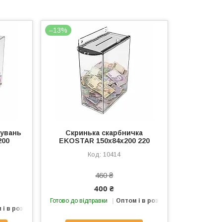
–13%
вувань
Скринька скарбничка
200
EKOSTAR 150х84х200 220
10414
460 ₴
400 ₴
Готово до відправки
Оптом і в роздріб
 і в роздріб