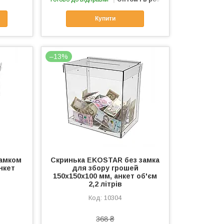
Купити
–13%
замком
Скринька EKOSTAR без замка
нкет
для збору грошей
150x150x100 мм, анкет об'єм
2,2 літрів
10304
368 ₴