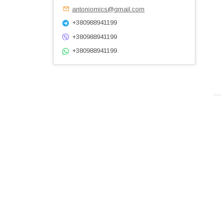
antoniomics@gmail.com
+380988941199
+380988941199
+380988941199