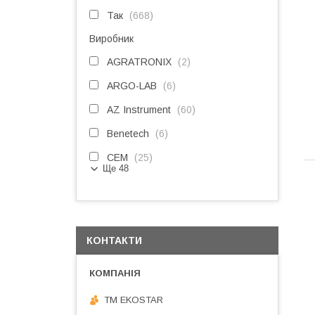
Так
668
Виробник
AGRATRONIX
2
ARGO-LAB
6
AZ Instrument
60
Benetech
6
CEM
25
Ще 48
КОНТАКТИ
ТМ EKOSTAR