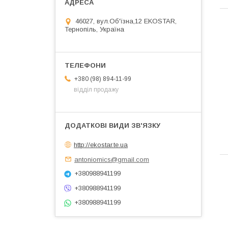
46027, вул.Об'їзна,12 EKOSTAR,
Тернопіль, Україна
+380 (98) 894-11-99
відділ продажу
http://ekostar.te.ua
antoniomics@gmail.com
+380988941199
+380988941199
+380988941199