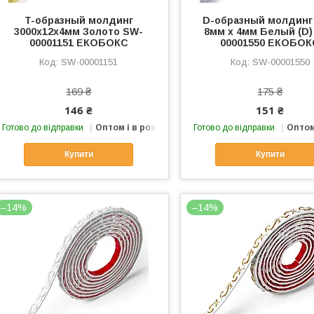
T-образный молдинг
D-образный молдинг 
3000х12х4мм Золото SW-
8мм х 4мм Белый (D)
00001151 ЕКОБОКС
00001550 ЕКОБОК
SW-00001151
SW-00001550
169 ₴
175 ₴
146 ₴
151 ₴
Готово до відправки
Оптом і в роздріб
Готово до відправки
Оптом
Купити
Купити
–14%
–14%