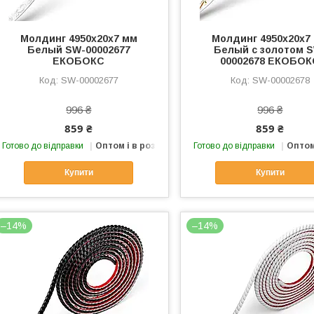
Молдинг 4950х20х7 мм
Молдинг 4950х20х7
Белый SW-00002677
Белый с золотом 
ЕКОБОКС
00002678 ЕКОБОК
SW-00002677
SW-00002678
996 ₴
996 ₴
859 ₴
859 ₴
Готово до відправки
Оптом і в роздріб
Готово до відправки
Оптом
Купити
Купити
–14%
–14%