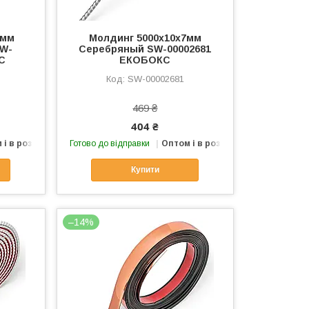
 мм
Молдинг 5000х10х7мм
SW-
Серебряный SW-00002681
С
ЕКОБОКС
SW-00002681
469 ₴
404 ₴
 і в роздріб
Готово до відправки
Оптом і в роздріб
Купити
–14%