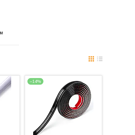
ИМ
–14%