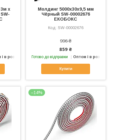
3м х
Молдинг 5000х30х9,5 мм
 SW-
Чёрный SW-00002676
С
ЕКОБОКС
SW-00002676
996 ₴
859 ₴
 і в роздріб
Готово до відправки
Оптом і в роздріб
Купити
–14%