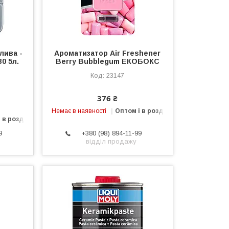
лива -
Ароматизатор Air Freshener
0 5л.
Berry Bubblegum ЕКОБОКС
23147
376 ₴
Немає в наявності
Оптом і в роздріб
 в роздріб
9
+380 (98) 894-11-99
відділ продажу