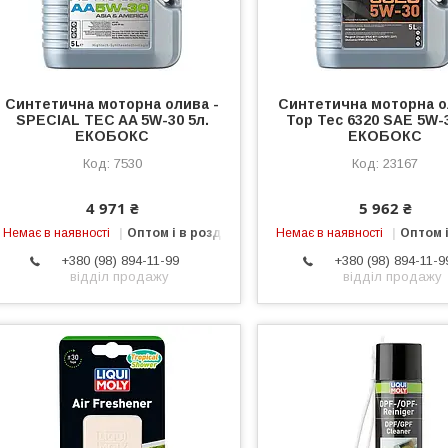
Синтетична моторна олива -
Синтетична моторна о
SPECIAL TEC AA 5W-30 5л.
Top Tec 6320 SAE 5W-3
ЕКОБОКС
ЕКОБОКС
7530
23167
4 971 ₴
5 962 ₴
Немає в наявності
Оптом і в роздріб
Немає в наявності
Оптом і
+380 (98) 894-11-99
+380 (98) 894-11-9
відділ продажу
відділ продажу