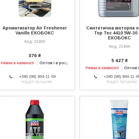
Ароматизатор Air Freshener
Синтетична моторна о
Vanille ЕКОБОКС
Top Tec 4410 5W-30 
ЕКОБОКС
21830
21404
376 ₴
5 427 ₴
Немає в наявності
Оптом і в роздріб
Немає в наявності
Оптом і
+380 (98) 894-11-99
+380 (98) 894-11-9
відділ продажу
відділ продажу