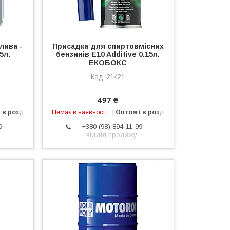
лива -
Присадка для спиртовмісних
5л.
бензинів E10 Additive 0.15л.
ЕКОБОКС
21421
497 ₴
 в роздріб
Немає в наявності
Оптом і в роздріб
9
+380 (98) 894-11-99
відділ продажу