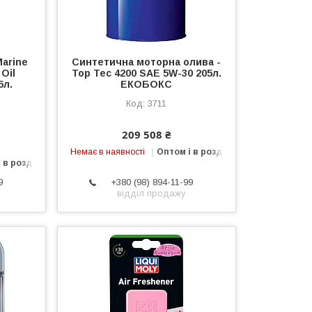
Marine
Синтетична моторна олива -
 Oil
Top Tec 4200 SAE 5W-30 205л.
5л.
ЕКОБОКС
3711
209 508 ₴
Немає в наявності
Оптом і в роздріб
 в роздріб
9
+380 (98) 894-11-99
відділ продажу