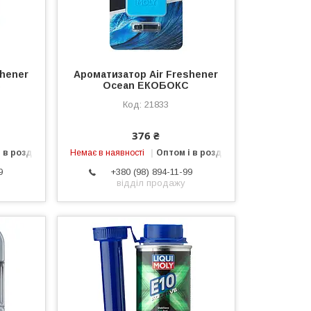
shener
Ароматизатор Air Freshener
С
Ocean ЕКОБОКС
21833
376 ₴
 в роздріб
Немає в наявності
Оптом і в роздріб
9
+380 (98) 894-11-99
відділ продажу