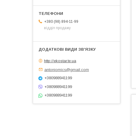
+380 (98) 894-11-99
відділ продажу
http://ekostar.te.ua
antoniomics@gmail.com
+380988941199
+380988941199
+380988941199