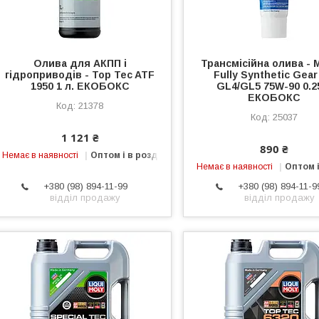
Олива для АКПП і
Трансмісійна олива - 
гідроприводів - Top Tec ATF
Fully Synthetic Gear
1950 1 л. ЕКОБОКС
GL4/GL5 75W-90 0.2
ЕКОБОКС
21378
25037
1 121 ₴
890 ₴
Немає в наявності
Оптом і в роздріб
Немає в наявності
Оптом і
+380 (98) 894-11-99
+380 (98) 894-11-9
відділ продажу
відділ продажу