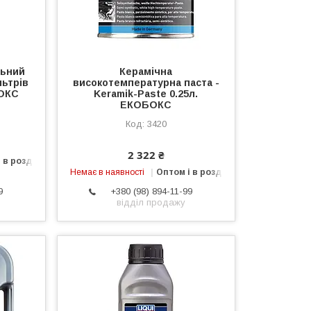
льний
Керамічна
ьтрів
високотемпературна паста -
БОКС
Keramik-Paste 0.25л.
ЕКОБОКС
3420
2 322 ₴
 в роздріб
Немає в наявності
Оптом і в роздріб
9
+380 (98) 894-11-99
відділ продажу