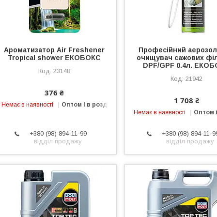
Ароматизатор Air Freshener
Професійний аерозо
Tropical shower ЕКОБОКС
очищувач сажових філ
DPF/GPF 0.4л. ЕКО
23148
21942
376 ₴
1 708 ₴
Немає в наявності
Оптом і в роздріб
Немає в наявності
Оптом і
+380 (98) 894-11-99
+380 (98) 894-11-9
відділ продажу
відділ продажу