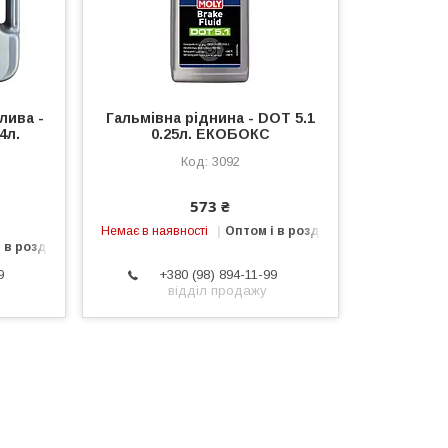
лива -
Гальмівна ріднина - DOT 5.1
4л.
0.25л. ЕКОБОКС
3092
573 ₴
Немає в наявності
Оптом і в роздріб
 в роздріб
9
+380 (98) 894-11-99
відділ продажу