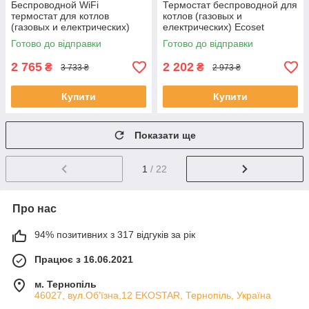
Беспроводной WiFi
Термостат беспроводной для
термостат для котлов
котлов (газовых и
(газовых и електрических)
електрических) Ecoset
Ecoset AC8048RF-G (AR-02
AC8048 ЕКОБОКС
Готово до відправки
Готово до відправки
WIFI) Tuya Version ЕКОБОКС
2 765
2 202
₴
₴
3 733 ₴
2 973 ₴
Купити
Купити
Показати ще
1
/ 22
Про нас
94% позитивних з 317 відгуків за рік
Працює з 16.06.2021
м. Тернопіль
46027, вул.Об'їзна,12 EKOSTAR, Тернопіль, Україна