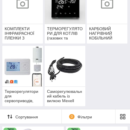
КОМПЛЕКТИ
ТЕРМОРЕГУЛЯТО
КАРБОВИЙ
ІНФРАКРАСНОЇ
РИ ДЛЯ КОТЛІВ
НАГРІВНИЙ
ПЛЕНКИ З
(газових та
КОБІЛЬНИЙ
ТЕРМОРЕГУЛЯТО
електричних)
РАМ
Терморегулятори
Саморегулювальн
для
ий кабель із
сервоприводів,
вилкою Mexell
водяного
опалення та
фанкейлів
Сортування
0
Фільтри
–26%
–26%