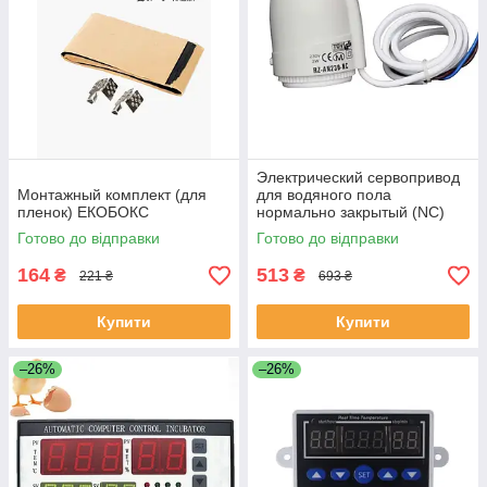
Электрический сервопривод
Монтажный комплект (для
для водяного пола
пленок) ЕКОБОКС
нормально закрытый (NC)
резьба 30х1.5 220В
Готово до відправки
Готово до відправки
ЕКОБОКС
164
513
₴
₴
221 ₴
693 ₴
Купити
Купити
–26%
–26%