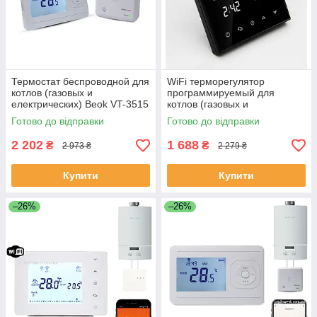
Термостат беспроводной для
WiFi терморегулятор
котлов (газовых и
программируемый для
електрических) Beok VT-3515
котлов (газовых и
ЕКОБОКС
електрических) и
Готово до відправки
Готово до відправки
сервоприводов Ecoset TGT70
WiFi ЕКОБОКС
2 202
1 688
₴
₴
2 973 ₴
2 279 ₴
Купити
Купити
–26%
–26%