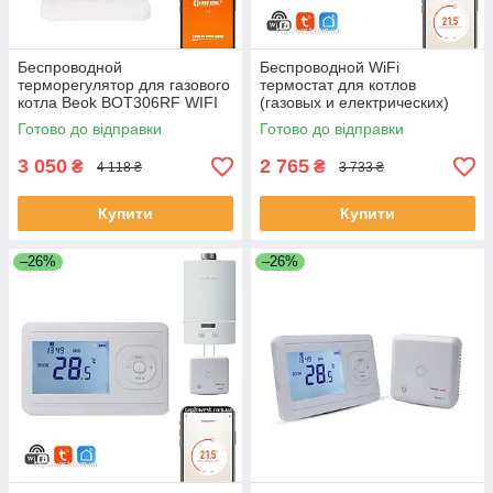
Беспроводной
Беспроводной WiFi
терморегулятор для газового
термостат для котлов
котла Beok BOT306RF WIFI
(газовых и електрических)
ЕКОБОКС
Ecoset AC8048RF-G (AR-02
Готово до відправки
Готово до відправки
WIFI) Tuya Version ЕКОБОКС
3 050
2 765
₴
₴
4 118 ₴
3 733 ₴
Купити
Купити
–26%
–26%