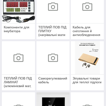
Компоненти для
ТЕПЛИЙ ПОВ ПІД
Кабель для
інкубатора
ПЛИТКУ
сніготиння й
(нагрівальні мати
антиобледенення
та кабелі)
ТЕПЛИЙ ПОВ ПІД
Саморегулюваний
Зіпувальні товари
ЛАМІНАТ
кабель
для теплої підлоги
(алюмінієвий мат,
інфрачервона
плівка)