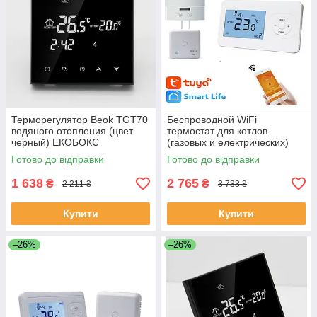
Терморегулятор Beok TGT70
Беспроводной WiFi
водяного отопления (цвет
термостат для котлов
черный) ЕКОБОКС
(газовых и електрических)
Beok VT-3515 WiFi (AR-02
Готово до відправки
Готово до відправки
WIFI) Tuya Version ЕКОБОКС
1 638
2 765
₴
₴
2 211 ₴
3 733 ₴
Купити
Купити
–26%
–26%