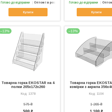
Готово до відправки
Оптом і в роздріб
Готово до відправки
Оптом
Купити
Купити
–13%
–13%
Товарна горка EKOSTAR на 4
Товарна горка EKOSTA
полки 205х172х260
комірки з акрила 356х4
1378
1104
575 ₴
1 265 ₴
500 ₴
1 100 ₴