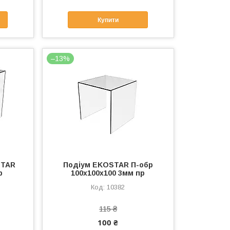
Купити
–13%
STAR
Подіум EKOSTAR П-обр
р
100х100х100 3мм пр
10382
115 ₴
100 ₴