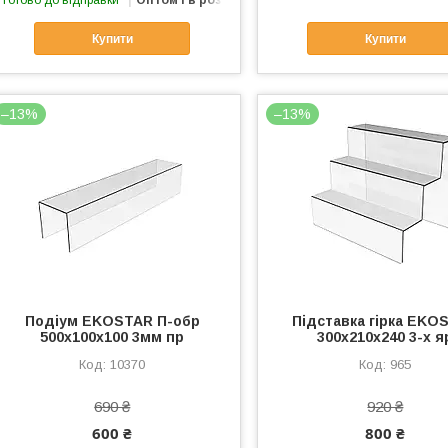
Готово до відправки
Оптом і в роздріб
Купити
Купити
–13%
–13%
Подіум EKOSTAR П-обр
Підставка гірка EKO
500х100х100 3мм пр
300х210х240 3-х я
10370
965
690 ₴
920 ₴
600 ₴
800 ₴