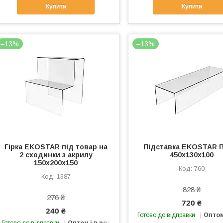
Купити
Купити
–13%
–13%
Гірка EKOSTAR під товар на
Підставка EKOSTAR 
2 сходинки з акрилу
450х130х100
150х200х150
760
1387
828 ₴
276 ₴
720 ₴
240 ₴
Готово до відправки
Оптом