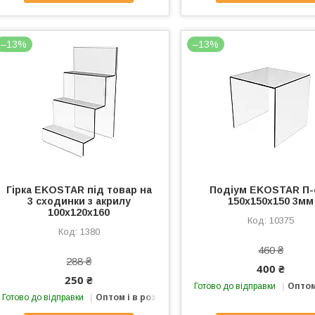
–13%
–13%
Гірка EKOSTAR під товар на
Подіум EKOSTAR П-
3 сходинки з акрилу
150х150х150 3мм
100х120х160
10375
1380
460 ₴
288 ₴
400 ₴
250 ₴
Готово до відправки
Оптом
Готово до відправки
Оптом і в роздріб