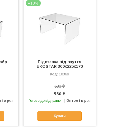
–13%
обр
Підставка під взуття
EKOSTAR 300х225х170
10369
633 ₴
550 ₴
 і в роздріб
Готово до відправки
Оптом і в роздріб
Купити