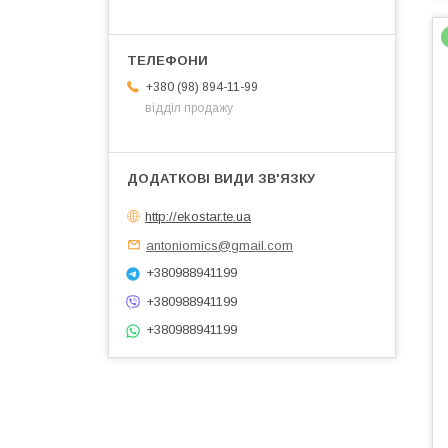
+380 (98) 894-11-99
відділ продажу
http://ekostar.te.ua
antoniomics@gmail.com
+380988941199
+380988941199
+380988941199