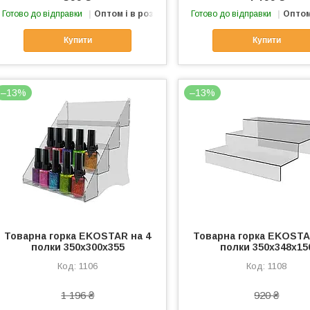
Готово до відправки
Оптом і в роздріб
Готово до відправки
Оптом
Купити
Купити
–13%
–13%
Товарна горка EKOSTAR на 4
Товарна горка EKOSTA
полки 350х300х355
полки 350х348х15
1106
1108
1 196 ₴
920 ₴