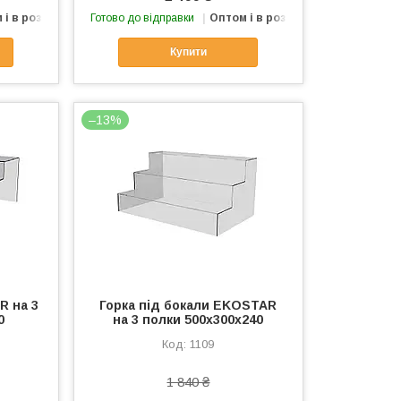
 і в роздріб
Готово до відправки
Оптом і в роздріб
Купити
–13%
R на 3
Горка під бокали EKOSTAR
0
на 3 полки 500х300х240
1109
1 840 ₴