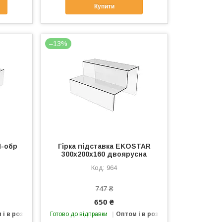
Купити
–13%
П-обр
Гірка підставка EKOSTAR
300х200х160 двоярусна
964
747 ₴
650 ₴
 і в роздріб
Готово до відправки
Оптом і в роздріб