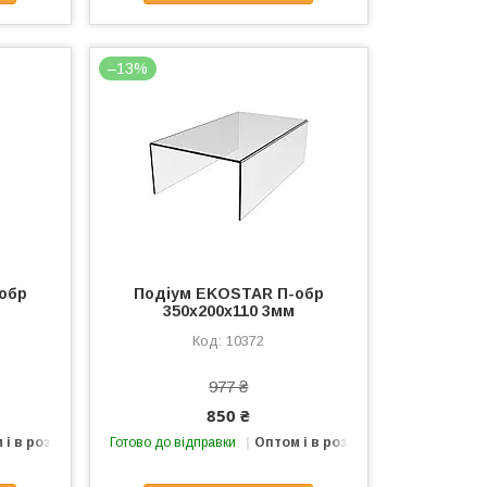
–13%
обр
Подіум EKOSTAR П-обр
350х200х110 3мм
10372
977 ₴
850 ₴
 і в роздріб
Готово до відправки
Оптом і в роздріб