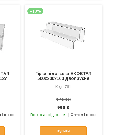
–13%
STAR
Гірка підставка EKOSTAR
127
500х200х160 двоярусне
761
1 139 ₴
990 ₴
 і в роздріб
Готово до відправки
Оптом і в роздріб
Купити