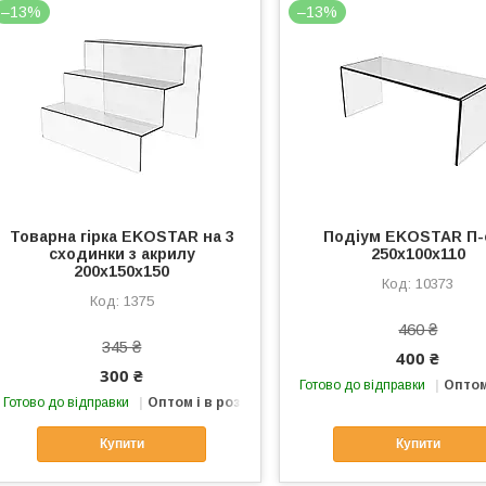
–13%
–13%
Товарна гірка EKOSTAR на 3
Подіум EKOSTAR П-
сходинки з акрилу
250х100х110
200х150х150
10373
1375
460 ₴
345 ₴
400 ₴
300 ₴
Готово до відправки
Оптом
Готово до відправки
Оптом і в роздріб
Купити
Купити