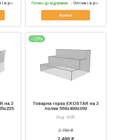
 і в роздріб
Готово до відправки
Оптом і в роздріб
Купити
–13%
R на 3
Товарна горка EKOSTAR на 3
05х235
полки 550х400х300
1105
2 760 ₴
2 400 ₴