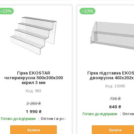
–13%
–13%
Гірка EKOSTAR
Гірка підставка EKO
чотириярусна 500х300х300
двоярусна 403х202х
акрил 3 мм
10385
963
736 ₴
2 289 ₴
640 ₴
1 990 ₴
Готово до відправки
Оптом
Готово до відправки
Оптом і в роздріб
Купити
Купити