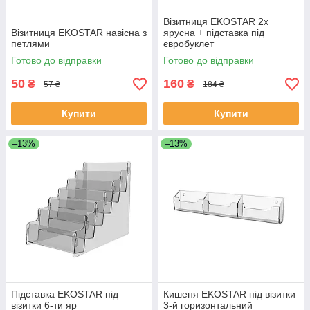
Візитниця EKOSTAR 2х
Візитниця EKOSTAR навісна з
ярусна + підставка під
петлями
євробуклет
Готово до відправки
Готово до відправки
50
160
₴
₴
57 ₴
184 ₴
Купити
Купити
–13%
–13%
Підставка EKOSTAR під
Кишеня EKOSTAR під візитки
візитки 6-ти яр
3-й горизонтальний