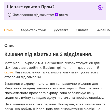
Що таке купити з Пром?
Замовлення під захистом
Опис
Характеристики
Доставка
Оплата
Умови п
Опис
Кишеня під візитки на 3 відділення.
Матеріал — акрил 2 мм. Найчастіше використовується для
візитівок в автомобілях. Варіант кріплення — двосторонній
скотч
. Під замовлення та на вимогу клієнта випускається з
отворами під саморізи.
Візитниця з акрилу – елегантне та практичне рішення для
зберігання та представлення візитних карток. Виготовлена з
високоякісного прозорого акрилу, вона забезпечує ясну
видимість вмісту та надає відчуття стилю та професіоналізму.
Ця візитниця має кілька переваг. По-перше, вона компактна та
легка, що робить її ідеальною для використання в офісі, на