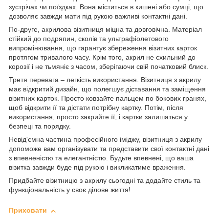
зустрічах чи поїздках. Вона міститься в кишені або сумці, що
дозволяє завжди мати під рукою важливі контактні дані.
По-друге, акрилова візитниця міцна та довговічна. Матеріал
стійкий до подряпин, сколів та ультрафіолетового
випромінювання, що гарантує збереження візитних карток
протягом тривалого часу. Крім того, акрил не схильний до
корозії і не тьмяніє з часом, зберігаючи свій початковий блиск.
Третя перевага – легкість використання. Візитниця з акрилу
має відкритий дизайн, що полегшує діставання та заміщення
візитних карток. Просто ковзайте пальцем по бокових гранях,
щоб відкрити її та дістати потрібну картку. Потім, після
використання, просто закрийте її, і картки залишаться у
безпеці та порядку.
Невід'ємна частина професійного іміджу, візитниця з акрилу
допоможе вам організувати та представити свої контактні дані
з впевненістю та елегантністю. Будьте впевнені, що ваша
візитка завжди буде під рукою і викликатиме враження.
Придбайте візитницю з акрилу сьогодні та додайте стиль та
функціональність у своє ділове життя!
Приховати