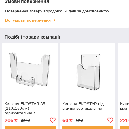
Умови повернення
Повернення товару впродовж 14 днів за домовленістю
Всі умови повернення
Подібні товари компанії
Кишеня EKOSTAR А5
Кишеня EKOSTAR під
Киш
(210х150мм)
візитки вертикальний
візи
горизонтальна з
візитницею. Кріплення на
206
60
220
₴
₴
237 ₴
69 ₴
саморіз.