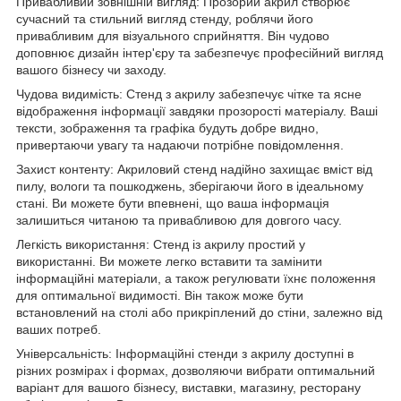
Привабливий зовнішній вигляд: Прозорий акрил створює
сучасний та стильний вигляд стенду, роблячи його
привабливим для візуального сприйняття. Він чудово
доповнює дизайн інтер'єру та забезпечує професійний вигляд
вашого бізнесу чи заходу.
Чудова видимість: Стенд з акрилу забезпечує чітке та ясне
відображення інформації завдяки прозорості матеріалу. Ваші
тексти, зображення та графіка будуть добре видно,
привертаючи увагу та надаючи потрібне повідомлення.
Захист контенту: Акриловий стенд надійно захищає вміст від
пилу, вологи та пошкоджень, зберігаючи його в ідеальному
стані. Ви можете бути впевнені, що ваша інформація
залишиться читаною та привабливою для довгого часу.
Легкість використання: Стенд із акрилу простий у
використанні. Ви можете легко вставити та замінити
інформаційні матеріали, а також регулювати їхнє положення
для оптимальної видимості. Він також може бути
встановлений на столі або прикріплений до стіни, залежно від
ваших потреб.
Універсальність: Інформаційні стенди з акрилу доступні в
різних розмірах і формах, дозволяючи вибрати оптимальний
варіант для вашого бізнесу, виставки, магазину, ресторану