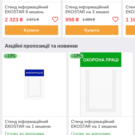
Стенд інформаційний
Стенд інформаційний
Стен
EKOSTAR 8 кишень
EKOSTAR на 3 кишені
EKOS
2 323
956
1 1
₴
₴
2 671 ₴
1 099 ₴
Купити
Купити
Акційні пропозиції та новинки
–13%
–13%
Стенд інформаційний
Стенд інформаційний
EKOSTAR на 1 кишеню
EKOSTAR на 1 кишеню
Готово до відправки
Готово до відправки