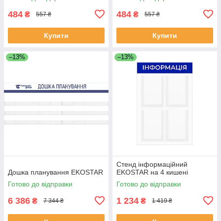
484
484
₴
₴
557 ₴
557 ₴
Купити
Купити
–13%
–13%
Стенд інформаційний
Дошка планування EKOSTAR
EKOSTAR на 4 кишені
Готово до відправки
Готово до відправки
6 386
1 234
₴
₴
7 344 ₴
1 419 ₴