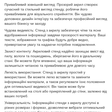
Привабливий зовнішній вигляд: Прозорий акрил створює
сучасний та стильний вигляд стенду, роблячи його
привабливим для візуального сприйняття. Він чудово
доповнює дизайн інтер'єру та забезпечує професійний вигляд
вашого бізнесу чи заходу.
Чудова видимість: Стенд з акрилу забезпечує чітке та ясне
відображення інформації завдяки прозорості матеріалу. Ваші
тексти, зображення та графіка будуть добре видно,
привертаючи увагу та надаючи потрібне повідомлення.
Захист контенту: Акриловий стенд надійно захищає вміст від
пилу, вологи та пошкоджень, зберігаючи його в ідеальному
стані. Ви можете бути впевнені, що ваша інформація
залишиться читаною та привабливою для довгого часу.
Легкість використання: Стенд із акрилу простий у
використанні. Ви можете легко вставити та замінити
інформаційні матеріали, а також регулювати їхнє положення
для оптимальної видимості. Він також може бути
встановлений на столі або прикріплений до стіни, залежно від
ваших потреб.
Універсальність: Інформаційні стенди з акрилу доступні в
різних розмірах і формах, дозволяючи вибрати оптимальний