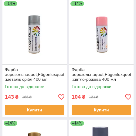
–14%
–14%
Фарба
Фарба
аерозольнаquot;Fügenluxquot
аерозольнаquot;Fügenluxquot
;металік срібл 400 мл
;світло-рожева 400 мл
ЕКОБОКС
ЕКОБОКС
Готово до відправки
Готово до відправки
143
104
₴
₴
166 ₴
121 ₴
Купити
Купити
–14%
–14%