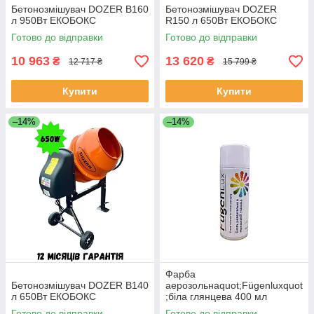
Бетонозмішувач DOZER B160
Бетонозмішувач DOZER
л 950Вт ЕКОБОКС
R150 л 650Вт ЕКОБОКС
Готово до відправки
Готово до відправки
10 963
13 620
₴
₴
12 717 ₴
15 799 ₴
Купити
Купити
–14%
–14%
Фарба
Бетонозмішувач DOZER В140
аерозольнаquot;Fügenluxquot
л 650Вт ЕКОБОКС
;біла глянцева 400 мл
ЕКОБОКС
Готово до відправки
Готово до відправки