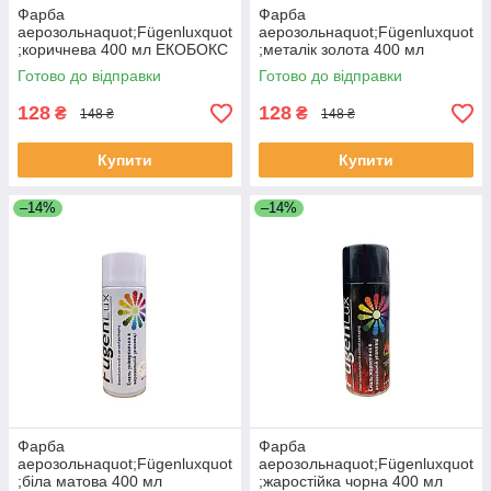
Фарба
Фарба
аерозольнаquot;Fügenluxquot
аерозольнаquot;Fügenluxquot
;коричнева 400 мл ЕКОБОКС
;металік золота 400 мл
ЕКОБОКС
Готово до відправки
Готово до відправки
128
128
₴
₴
148 ₴
148 ₴
Купити
Купити
–14%
–14%
Фарба
Фарба
аерозольнаquot;Fügenluxquot
аерозольнаquot;Fügenluxquot
;біла матова 400 мл
;жаростійка чорна 400 мл