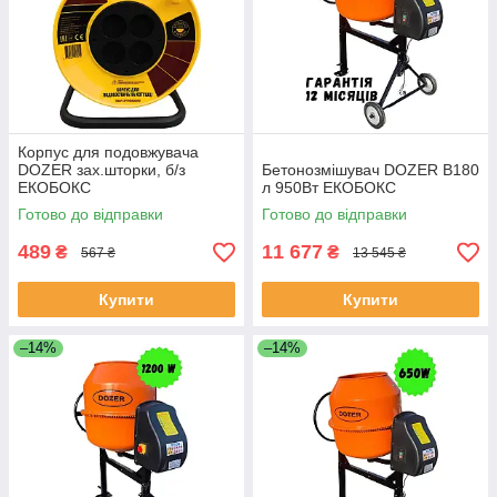
Корпус для подовжувача
DOZER зах.шторки, б/з
Бетонозмішувач DOZER B180
ЕКОБОКС
л 950Вт ЕКОБОКС
Готово до відправки
Готово до відправки
489
11 677
₴
₴
567 ₴
13 545 ₴
Купити
Купити
–14%
–14%