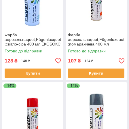
Фарба
Фарба
аерозольнаquot;Fügenluxquot
аерозольнаquot;Fügenluxquot
;світло-сіра 400 мл ЕКОБОКС
;помаранчева 400 мл
ЕКОБОКС
Готово до відправки
Готово до відправки
128
107
₴
₴
148 ₴
124 ₴
Купити
Купити
–14%
–14%