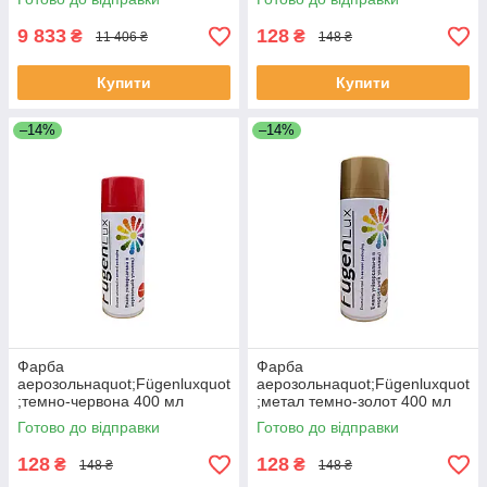
9 833
128
₴
₴
11 406 ₴
148 ₴
Купити
Купити
–14%
–14%
Фарба
Фарба
аерозольнаquot;Fügenluxquot
аерозольнаquot;Fügenluxquot
;темно-червона 400 мл
;метал темно-золот 400 мл
ЕКОБОКС
ЕКОБОКС
Готово до відправки
Готово до відправки
128
128
₴
₴
148 ₴
148 ₴