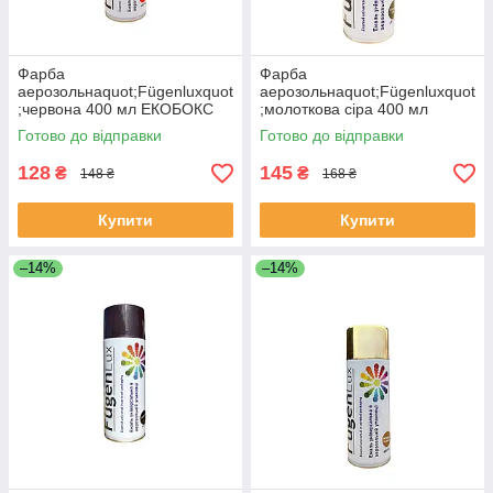
Фарба
Фарба
аерозольнаquot;Fügenluxquot
аерозольнаquot;Fügenluxquot
;червона 400 мл ЕКОБОКС
;молоткова сіра 400 мл
ЕКОБОКС
Готово до відправки
Готово до відправки
128
145
₴
₴
148 ₴
168 ₴
Купити
Купити
–14%
–14%