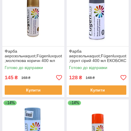
Фарба
Фарба
аерозольнаquot;Fügenluxquot
аерозольнаquot;Fügenluxquot
;молоткова коричн 400 мл
;грунт сірий 400 мл ЕКОБОКС
ЕКОБОКС
Готово до відправки
Готово до відправки
145
128
₴
₴
168 ₴
148 ₴
Купити
Купити
–14%
–14%