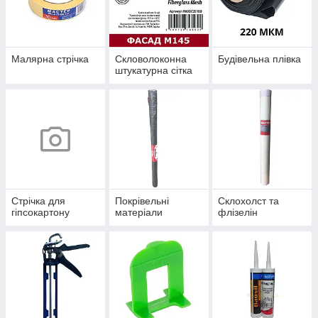
Малярна стрічка
Скловолоконна
Будівельна плівка
штукатурна сітка
Стрічка для
Покрівельні
Склохолст та
гіпсокартону
матеріали
флізелін