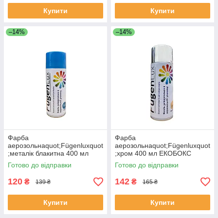
Купити
Купити
–14%
–14%
Фарба
Фарба
аерозольнаquot;Fügenluxquot
аерозольнаquot;Fügenluxquot
;металік блакитна 400 мл
;хром 400 мл ЕКОБОКС
ЕКОБОКС
Готово до відправки
Готово до відправки
120
142
₴
₴
139 ₴
165 ₴
Купити
Купити