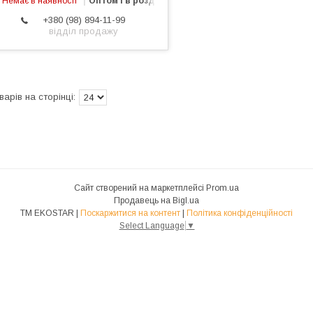
Немає в наявності
Оптом і в роздріб
+380 (98) 894-11-99
відділ продажу
Сайт створений на маркетплейсі
Prom.ua
Продавець на Bigl.ua
ТМ EKOSTAR |
Поскаржитися на контент
|
Політика конфіденційності
Select Language
▼