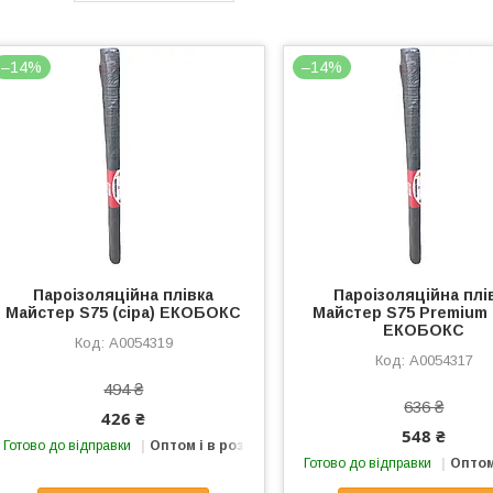
–14%
–14%
Пароізоляційна плівка
Пароізоляційна плі
Майстер S75 (сіра) ЕКОБОКС
Майстер S75 Premium (
ЕКОБОКС
А0054319
А0054317
494 ₴
636 ₴
426 ₴
548 ₴
Готово до відправки
Оптом і в роздріб
Готово до відправки
Оптом