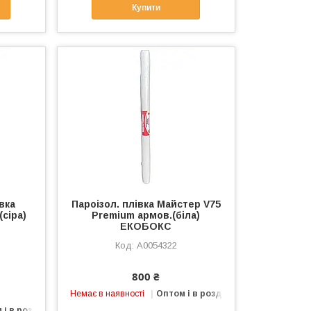
Купити
вка
Пароізол. плівка Майстер V75
сіра)
Premium армов.(біла)
ЕКОБОКС
А0054322
800 ₴
Немає в наявності
Оптом і в роздріб
 і в роздріб