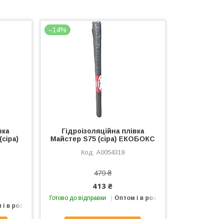
–14%
вка
Гідроізоляційна плівка
сіра)
Майстер S75 (сіра) ЕКОБОКС
А0054318
479 ₴
413 ₴
Готово до відправки
Оптом і в роздріб
 і в роздріб