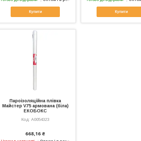
Купити
Купити
Пароізоляційна плівка
Майстер V75 армована (біла)
ЕКОБОКС
А0054323
668,16 ₴