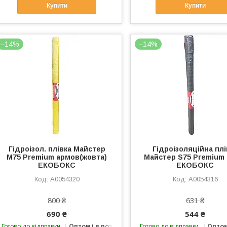
Купити
Купити
–14%
–14%
Гідроізол. плівка Майстер
Гідроізоляційна плі
M75 Premium армов(жовта)
Майстер S75 Premium (
ЕКОБОКС
ЕКОБОКС
А0054320
А0054316
800 ₴
631 ₴
690 ₴
544 ₴
Готово до відправки
Оптом і в роздріб
Готово до відправки
Оптом