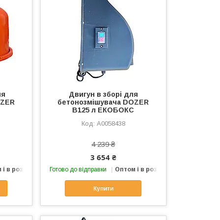
ля
Двигун в зборі для
OZER
бетонозмішувача DOZER
С
B125 л ЕКОБОКС
А0058438
4 239 ₴
3 654 ₴
 і в роздріб
Готово до відправки
Оптом і в роздріб
Купити