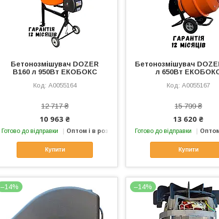
Бетонозмішувач DOZER
Бетонозмішувач DOZE
B160 л 950Вт ЕКОБОКС
л 650Вт ЕКОБОК
А0055164
А0055167
12 717 ₴
15 799 ₴
10 963 ₴
13 620 ₴
Готово до відправки
Оптом і в роздріб
Готово до відправки
Оптом
Купити
Купити
–14%
–14%