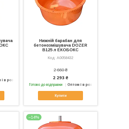
шувача
Нижній барабан для
БОКС
бетонозмішувача DOZER
B125 л ЕКОБОКС
А0058432
2 660 ₴
2 293 ₴
 і в роздріб
Готово до відправки
Оптом і в роздріб
Купити
–14%