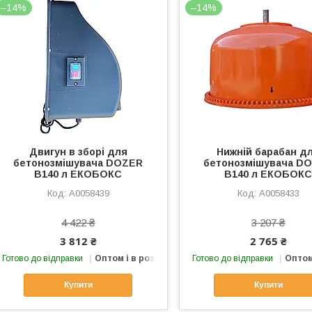
–14%
–14%
Двигун в зборі для
Нижній барабан д
бетонозмішувача DOZER
бетонозмішувача D
B140 л ЕКОБОКС
B140 л ЕКОБОК
А0058439
А0058433
4 422 ₴
3 207 ₴
3 812 ₴
2 765 ₴
Готово до відправки
Оптом і в роздріб
Готово до відправки
Оптом
Купити
Купити