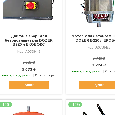
Двигун в зборі для
Мотор для бетонозмі
бетонозмішувача DOZER
DOZER B220 л ЕКО
B220 л ЕКОБОКС
А0058423
А0058442
3 740 ₴
5 885 ₴
3 224 ₴
5 073 ₴
Готово до відправки
Оптом
Готово до відправки
Оптом і в роздріб
Купити
Купити
–14%
–14%