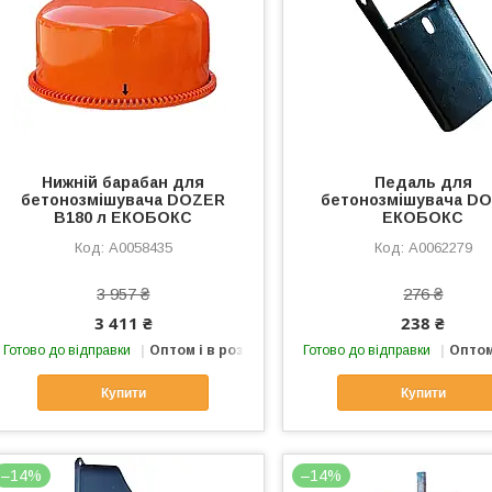
Нижній барабан для
Педаль для
бетонозмішувача DOZER
бетонозмішувача D
B180 л ЕКОБОКС
ЕКОБОКС
А0058435
А0062279
3 957 ₴
276 ₴
3 411 ₴
238 ₴
Готово до відправки
Оптом і в роздріб
Готово до відправки
Оптом
Купити
Купити
–14%
–14%