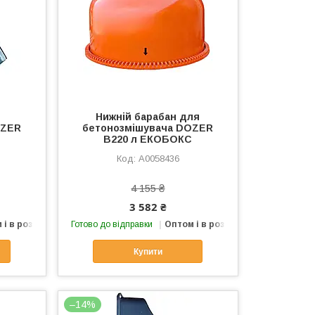
Нижній барабан для
OZER
бетонозмішувача DOZER
B220 л ЕКОБОКС
А0058436
4 155 ₴
3 582 ₴
 і в роздріб
Готово до відправки
Оптом і в роздріб
Купити
–14%