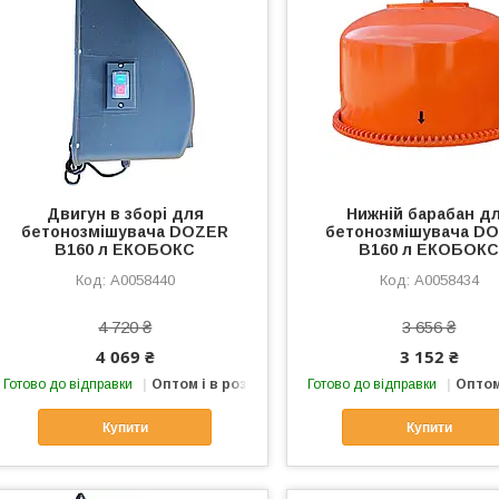
Двигун в зборі для
Нижній барабан д
бетонозмішувача DOZER
бетонозмішувача D
B160 л ЕКОБОКС
B160 л ЕКОБОК
А0058440
А0058434
4 720 ₴
3 656 ₴
4 069 ₴
3 152 ₴
Готово до відправки
Оптом і в роздріб
Готово до відправки
Оптом
Купити
Купити