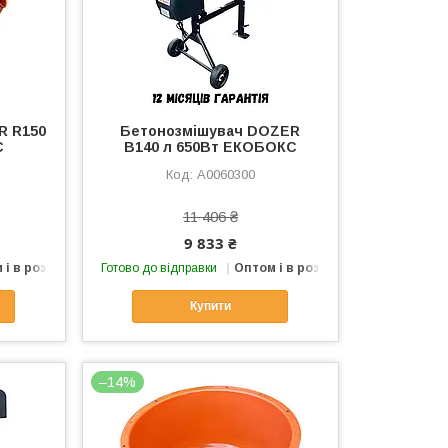
R R150
Бетонозмішувач DOZER
С
В140 л 650Вт ЕКОБОКС
А0060300
11 406 ₴
9 833 ₴
 і в роздріб
Готово до відправки
Оптом і в роздріб
Купити
–14%