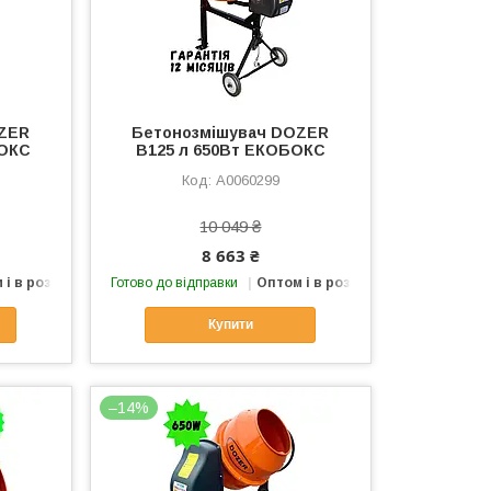
OZER
Бетонозмішувач DOZER
БОКС
В125 л 650Вт ЕКОБОКС
А0060299
10 049 ₴
8 663 ₴
 і в роздріб
Готово до відправки
Оптом і в роздріб
Купити
–14%