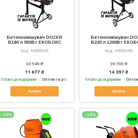
Бетонозмішувач DOZER
Бетонозмішувач D
B180 л 950Вт ЕКОБОКС
B220 л 1200Вт ЕКО
А0055165
А0055166
13 545 ₴
16 701 ₴
11 677 ₴
14 397 ₴
Готово до відправки
Оптом і в роздріб
Готово до відправки
Оптом
Купити
Купити
–14%
–14%