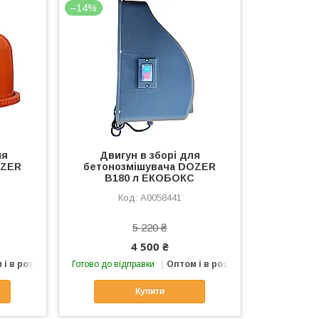
–14%
ля
Двигун в зборі для
OZER
бетонозмішувача DOZER
С
B180 л ЕКОБОКС
А0058441
5 220 ₴
4 500 ₴
 і в роздріб
Готово до відправки
Оптом і в роздріб
Купити