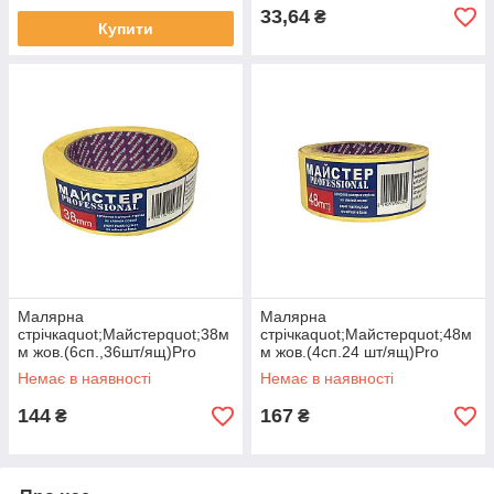
33,64
₴
Купити
Малярна
Малярна
стрічкаquot;Майстерquot;38м
стрічкаquot;Майстерquot;48м
м жов.(6сп.,36шт/ящ)Pro
м жов.(4сп.24 шт/ящ)Pro
ЕКОБОКС
ЕКОБОКС
Немає в наявності
Немає в наявності
144
167
₴
₴