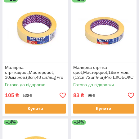
Малярна
Малярна стрічка
стрічкаquot;Мастерquot;
quot;Мастерquot;19мм жов.
30мм жов.(8сп,48 шт/ящ)Pro
(12сп,72шт/ящ)Pro ЕКОБОКС
ЕКОБОКС
Готово до відправки
Готово до відправки
105
83
₴
₴
122 ₴
96 ₴
Купити
Купити
–14%
–14%