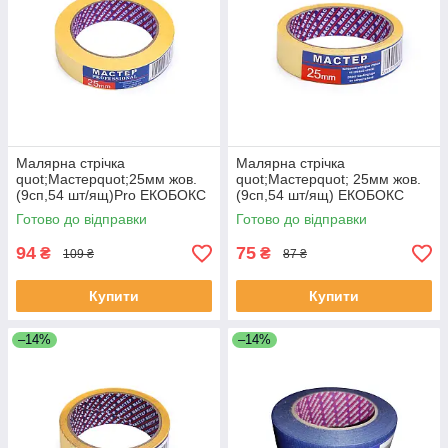
Малярна стрічка
Малярна стрічка
quot;Мастерquot;25мм жов.
quot;Мастерquot; 25мм жов.
(9сп,54 шт/ящ)Pro ЕКОБОКС
(9сп,54 шт/ящ) ЕКОБОКС
Готово до відправки
Готово до відправки
94
75
₴
₴
109 ₴
87 ₴
Купити
Купити
–14%
–14%