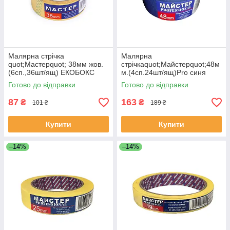
Малярна стрічка
Малярна
quot;Мастерquot; 38мм жов.
стрічкаquot;Майстерquot;48м
(6сп.,36шт/ящ) ЕКОБОКС
м.(4сп.24шт/ящ)Pro синя
ЕКОБОКС
Готово до відправки
Готово до відправки
87
163
₴
₴
101 ₴
189 ₴
Купити
Купити
–14%
–14%