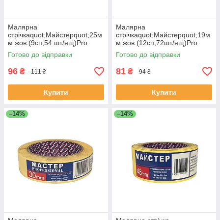
Малярна
Малярна
стрічкаquot;Майстерquot;25м
стрічкаquot;Майстерquot;19м
м жов.(9сп,54 шт/ящ)Pro
м жов.(12сп,72шт/ящ)Pro
ЕКОБОКС
ЕКОБОКС
Готово до відправки
Готово до відправки
96
81
₴
₴
111 ₴
94 ₴
Купити
Купити
–14%
–14%