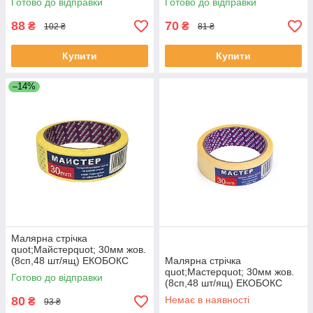
Готово до відправки
Готово до відправки
88
70
₴
₴
102 ₴
81 ₴
Купити
Купити
–14%
Малярна стрічка
quot;Майстерquot; 30мм жов.
(8сп,48 шт/ящ) ЕКОБОКС
Малярна стрічка
quot;Мастерquot; 30мм жов.
Готово до відправки
(8сп,48 шт/ящ) ЕКОБОКС
80
Немає в наявності
₴
93 ₴