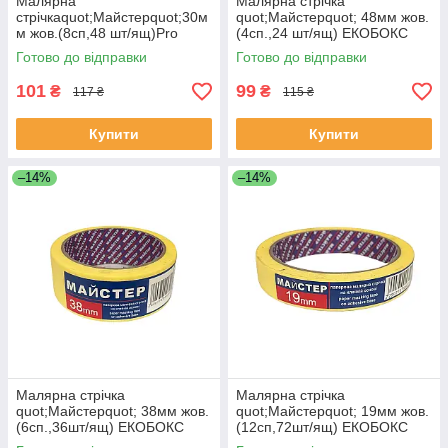
Малярна
Малярна стрічка
стрічкаquot;Майстерquot;30м
quot;Майстерquot; 48мм жов.
м жов.(8сп,48 шт/ящ)Pro
(4сп.,24 шт/ящ) ЕКОБОКС
ЕКОБОКС
Готово до відправки
Готово до відправки
101
99
₴
₴
117 ₴
115 ₴
Купити
Купити
–14%
–14%
Малярна стрічка
Малярна стрічка
quot;Майстерquot; 38мм жов.
quot;Майстерquot; 19мм жов.
(6сп.,36шт/ящ) ЕКОБОКС
(12сп,72шт/ящ) ЕКОБОКС