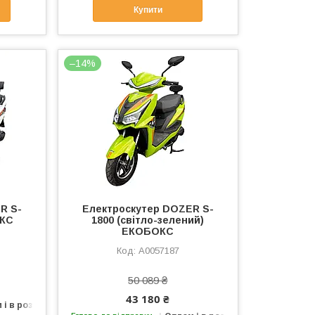
Купити
–14%
R S-
Електроcкутер DOZER S-
ОКС
1800 (світло-зелений)
ЕКОБОКС
А0057187
50 089 ₴
43 180 ₴
 і в роздріб