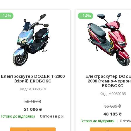
–14%
–14%
Електроcкутер DOZER T-2000
Електроcкутер DOZE
(сірий) ЕКОБОКС
2000 (темно-червон
ЕКОБОКС
А0060519
А0060285
59 167 ₴
55 895 ₴
51 006 ₴
48 185 ₴
Готово до відправки
Оптом і в роздріб
Готово до відправки
Оптом