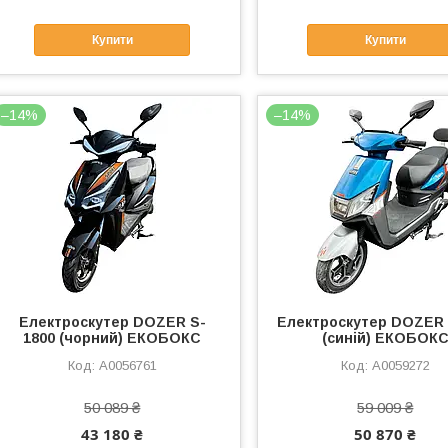
Купити
Купити
–14%
–14%
Електроcкутер DOZER S-
Електроcкутер DOZER 
1800 (чорний) ЕКОБОКС
(синій) ЕКОБОК
А0056761
А0059272
50 089 ₴
59 009 ₴
43 180 ₴
50 870 ₴