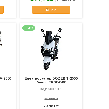
Готово до відправки
Оптом і в роздріб
Купити
–14%
V-2000
Електроcкутер DOZER T-2500
С
(білий) ЕКОБОКС
А0061809
82 338 ₴
70 981 ₴