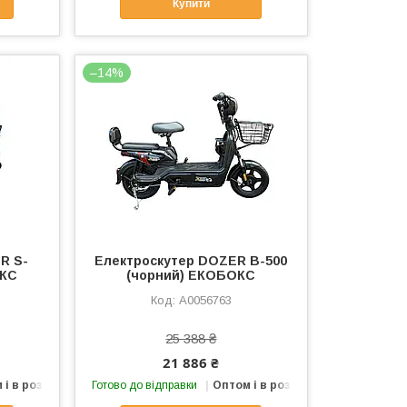
Купити
–14%
R S-
Електроcкутер DOZER B-500
ОКС
(чорний) ЕКОБОКС
А0056763
25 388 ₴
21 886 ₴
 і в роздріб
Готово до відправки
Оптом і в роздріб