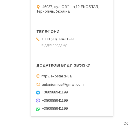
46027, вул.Об'їзна,12 EKOSTAR,
Тернопіль, Україна
+380 (98) 894-11-99
відділ продажу
http://ekostar.te.ua
antoniomics@gmail.com
+380988941199
+380988941199
+380988941199