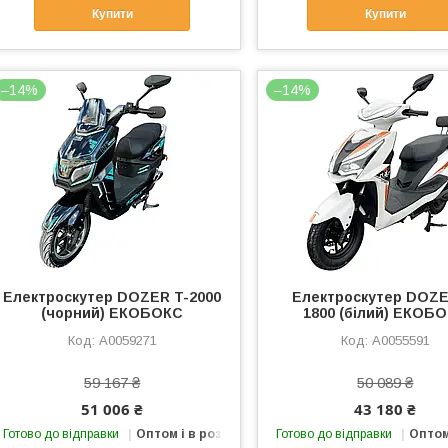
Купити
Купити
–14%
–14%
Електроcкутер DOZER T-2000
Електроcкутер DOZE
(чорний) ЕКОБОКС
1800 (білий) ЕКОБ
А0059271
А0055591
59 167 ₴
50 089 ₴
51 006 ₴
43 180 ₴
Готово до відправки
Оптом і в роздріб
Готово до відправки
Оптом