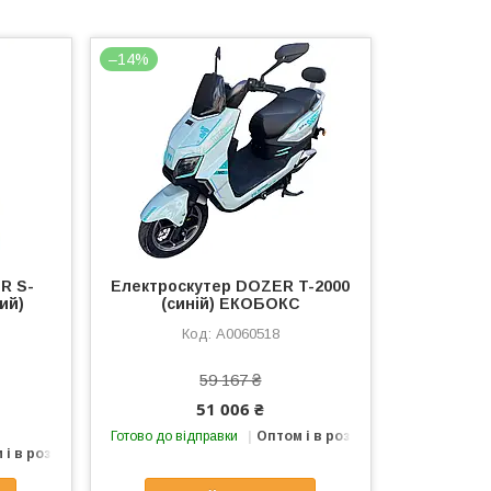
–14%
R S-
Електроcкутер DOZER T-2000
ий)
(синій) ЕКОБОКС
А0060518
59 167 ₴
51 006 ₴
Готово до відправки
Оптом і в роздріб
 і в роздріб