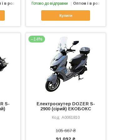
 і в роздріб
Готово до відправки
Оптом і в роздріб
Купити
–14%
R S-
Електроcкутер DOZER S-
ий)
2900 (сірий) ЕКОБОКС
А0061810
105 667 ₴
91 092 ₴