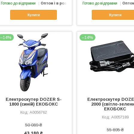
Готово до відправки
Оптом і в роздріб
Готово до відправки
Оптом
Купити
Купити
–14%
–14%
Електроcкутер DOZER S-
Електроcкутер DOZE
1800 (синій) ЕКОБОКС
2000 (світло-зелен
ЕКОБОКС
А0056762
А0057189
50 089 ₴
55 895 ₴
43 180 ₴