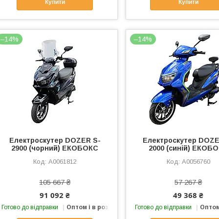
Купити
Купити
–14%
–14%
Електроcкутер DOZER S-
Електроcкутер DOZE
2900 (чорний) ЕКОБОКС
2000 (синій) ЕКОБ
А0061812
А0056760
105 667 ₴
57 267 ₴
91 092 ₴
49 368 ₴
Готово до відправки
Оптом і в роздріб
Готово до відправки
Оптом