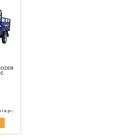
DOZER
КС
 і в роздріб