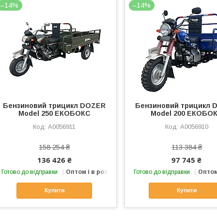
–14%
–14%
Бензиновий трицикл DOZER
Бензиновий трицикл 
Model 250 ЕКОБОКС
Model 200 ЕКОБО
А0056911
А0056910
158 254 ₴
113 384 ₴
136 426 ₴
97 745 ₴
Готово до відправки
Оптом і в роздріб
Готово до відправки
Оптом
Купити
Купити