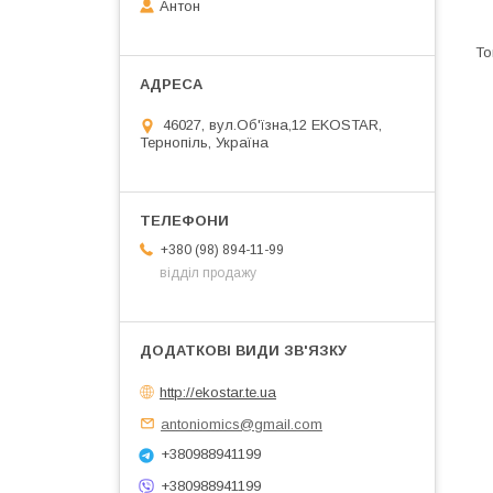
Антон
46027, вул.Об'їзна,12 EKOSTAR,
Тернопіль, Україна
+380 (98) 894-11-99
відділ продажу
http://ekostar.te.ua
antoniomics@gmail.com
+380988941199
+380988941199