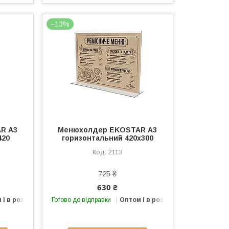
–13%
R А3
Менюхолдер EKOSTAR А3
420
горизонтальний 420х300
2113
725 ₴
630 ₴
 і в роздріб
Готово до відправки
Оптом і в роздріб