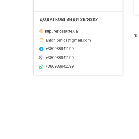
http://ekostar.te.ua
antoniomics@gmail.com
+380988941199
+380988941199
+380988941199