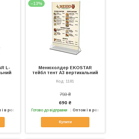
–13%
R L-
Менюхолдер EKOSTAR
льний
тейбл тент А3 вертикальний
1181
793 ₴
690 ₴
 і в роздріб
Готово до відправки
Оптом і в роздріб
Купити