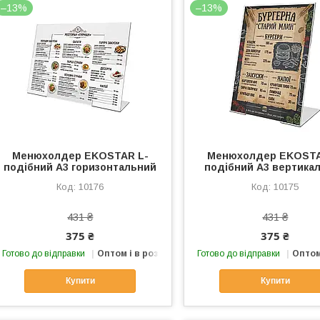
–13%
–13%
Менюхолдер EKOSTAR L-
Менюхолдер EKOSTA
подібний А3 горизонтальний
подібний А3 вертика
10176
10175
431 ₴
431 ₴
375 ₴
375 ₴
Готово до відправки
Оптом і в роздріб
Готово до відправки
Оптом
Купити
Купити