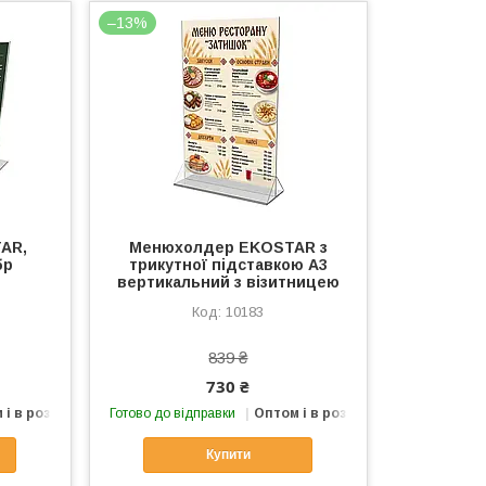
–13%
AR,
Менюхолдер EKOSTAR з
бр
трикутної підставкою А3
вертикальний з візитницею
10183
839 ₴
730 ₴
 і в роздріб
Готово до відправки
Оптом і в роздріб
Купити