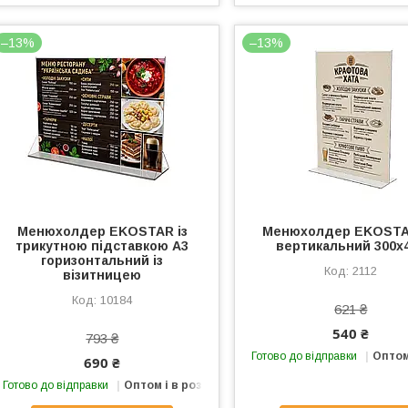
–13%
–13%
Менюхолдер EKOSTAR із
Менюхолдер EKOSTA
трикутною підставкою А3
вертикальний 300х
горизонтальний із
2112
візитницею
10184
621 ₴
540 ₴
793 ₴
Готово до відправки
Оптом
690 ₴
Готово до відправки
Оптом і в роздріб