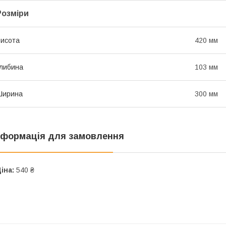
Розміри
исота
420 мм
либина
103 мм
Ширина
300 мм
нформація для замовлення
іна:
540 ₴