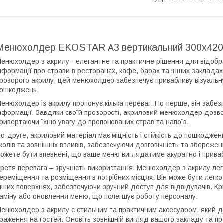
Менюхолдер EKOSTAR А3 вертикальний 300х420
енюхолдер з акрилу - елегантне та практичне рішення для відобр
нформації про страви в ресторанах, кафе, барах та інших закладах
розорого акрилу, цей менюхолдер забезпечує привабливу візуальн
ошкоджень.
енюхолдер із акрилу пропонує кілька переваг. По-перше, він забез
нформації. Завдяки своїй прозорості, акриловий менюхолдер дозво
ривертаючи їхню увагу до пропонованих страв та напоїв.
о-друге, акриловий матеріал має міцність і стійкість до пошкодже
колів та зовнішніх впливів, забезпечуючи довговічність та збереж
ожете бути впевнені, що ваше меню виглядатиме акуратно і приваб
ретя перевага – зручність використання. Менюхолдер з акрилу лег
ереміщення та розміщення в потрібних місцях. Він може бути легко 
нших поверхнях, забезпечуючи зручний доступ для відвідувачів. К
аміну або оновлення меню, що полегшує роботу персоналу.
енюхолдер з акрилу є стильним та практичним аксесуаром, який д
раження на гостей. Оновіть зовнішній вигляд вашого закладу та пр