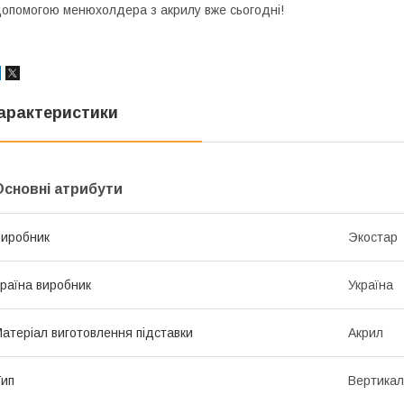
опомогою менюхолдера з акрилу вже сьогодні!
арактеристики
Основні атрибути
иробник
Экостар
раїна виробник
Україна
атеріал виготовлення підставки
Акрил
ип
Вертикал