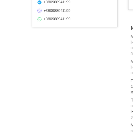
+380988941199
+380988941199
+380988941199
М
і
п
п
М
і
п
П
с
м
Т
п
і
з
М
в