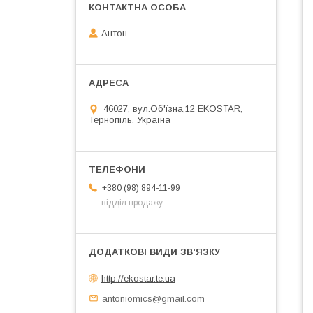
Антон
46027, вул.Об'їзна,12 EKOSTAR,
Тернопіль, Україна
+380 (98) 894-11-99
відділ продажу
http://ekostar.te.ua
antoniomics@gmail.com