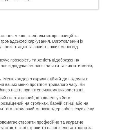
аження меню, спеціальних пропозицій та
 громадського харчування. Виготовлений із
у презентацію та захист ваших меню від
печує прозорість та ясність відображення
ляє відвідувачам легко читати та вивчати меню,
нь. Менюхолдер з акрилу стійкий до подряпин,
ення ваших меню протягом тривалого часу. Ви
ливо навіть при інтенсивному використанні.
кий і портативний, що полегшує його
розміщений на столиках, барній стійці або на
рім того, акриловий менюхолдер забезпечує легку
опомагає створити професійне та акуратне
едставте свої страви та напої з елегантністю за