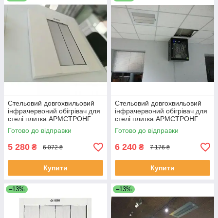
вирішення завдань із опалення будь-якої
складності:
600 ват, 900 ват, 1200 ват, 1600 ват, 2000
ват, 3000 ват
з висотою підвісу до стелі від 2 до 20
м.
Стельовий довгохвильовий
Стельовий довгохвильовий
інфрачервоний обігрівач для
інфрачервоний обігрівач для
стелі плитка АРМСТРОНГ
стелі плитка АРМСТРОНГ
EKOSTAR А600
EKOSTAR А900
Готово до відправки
Готово до відправки
5 280
6 240
₴
₴
6 072 ₴
7 176 ₴
Купити
Купити
–13%
–13%