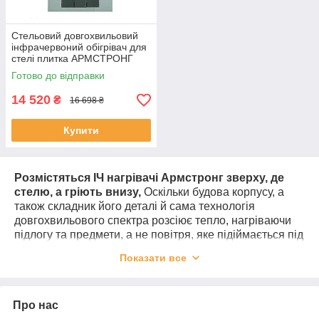
Стельовий довгохвильовий
інфрачервоний обігрівач для
стелі плитка АРМСТРОНГ
EKOSTAR А3000
Готово до відправки
14 520
₴
16 698 ₴
Купити
Розмістяться ІЧ нагрівачі Армстронг зверху, де
стелю, а гріють внизу,
Оскільки будова корпусу, а
також складник його деталі й сама технологія
довгохвильового спектра розсіює тепло, нагріваючи
підлогу та предмети, а не повітря, яке підіймається під
стелю. Корпус і всі комплектуючі зроблені з якісних
Показати все
матеріалів, що забезпечує довгий термін експлуатації
та високий ККД, що відбивається в економії на
електроенергії понад 50%!
Про нас
Використовуються
стельові нагрівачі цієї серії
для