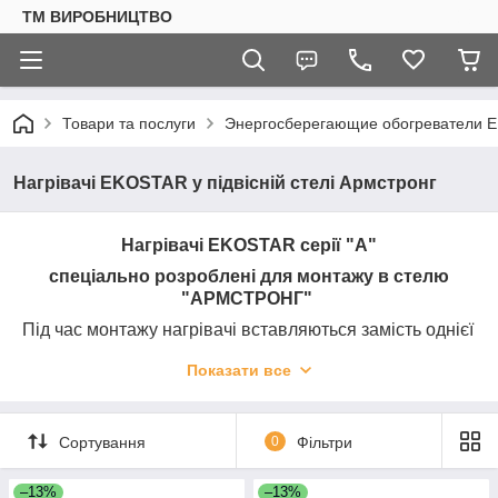
ТМ ВИРОБНИЦТВО
Товари та послуги
Энергосберегающие обогреватели 
Нагрівачі EKOSTAR у підвісній стелі Армстронг
Нагрівачі EKOSTAR серії "А"
спеціально розроблені для монтажу в стелю
"АРМСТРОНГ"
Під час монтажу нагрівачі вставляються замість однієї
(60х60 см) або двох (120х60 см.) плит цієї стелі, що не
Показати все
змінює дизайн, а навпаки надає йому нових
креативних фарб, які забезпечують найбільш
економне основне або додаткове опалення Вашого
приміщення будь-яких розмірів.
Сортування
0
Фільтри
Стельові нагрівачі EKOSTAR для стелі Армстронг
–13%
–13%
вироблені із широким вибором потужностей для