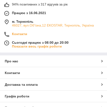
опалення у всіх приміщеннях, де є стелі підвісної
94% позитивних з 317 відгуків за рік
системи «АРМСТРОНГ»:
офіси, концертні зали,
магазини, кабінети, виставкові павільйони, торгові
Працює з 16.06.2021
центри, склади, лікарні, університети, школи, дитячі
сади.
м. Тернопіль
46027, вул.Об'їзна,12 EKOSTAR, Тернопіль, Україна
Контакти
Сьогодні працює з 08:00 до 20:00
Показати весь графік роботи
Про нас
Контакти
Доставка та оплата
Графік роботи