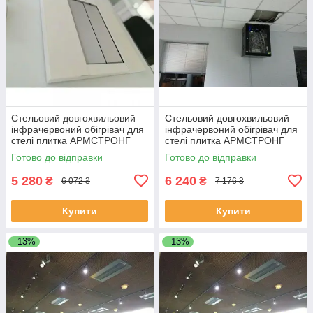
Стельовий довгохвильовий
Стельовий довгохвильовий
інфрачервоний обігрівач для
інфрачервоний обігрівач для
стелі плитка АРМСТРОНГ
стелі плитка АРМСТРОНГ
EKOSTAR А600
EKOSTAR А900
Готово до відправки
Готово до відправки
5 280
6 240
₴
₴
6 072 ₴
7 176 ₴
Купити
Купити
–13%
–13%