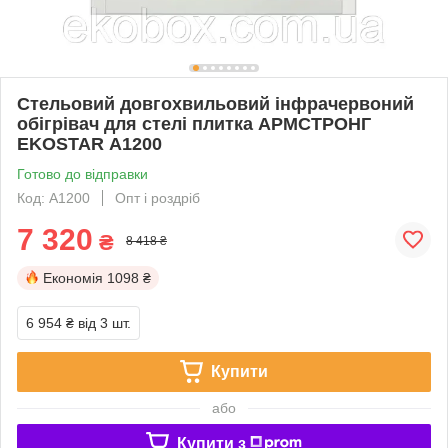
Стельовий довгохвильовий інфрачервоний
обігрівач для стелі плитка АРМСТРОНГ
EKOSTAR А1200
Готово до відправки
Код: А1200
Опт і роздріб
7 320
₴
8 418 ₴
Економія
1098 ₴
6 954 ₴
від 3 шт.
Купити
або
Купити з