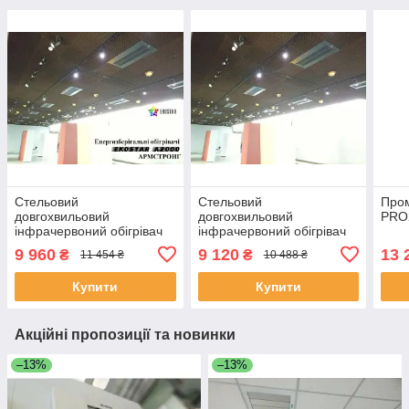
Стельовий
Стельовий
Пром
довгохвильовий
довгохвильовий
PRO
інфрачервоний обігрівач
інфрачервоний обігрівач
для стелі плитка
для стелі плитка
9 960
9 120
13 
₴
₴
11 454 ₴
10 488 ₴
АРМСТРОНГ EKOSTAR
АРМСТРОНГ EKOSTAR
А2000
А1600
Купити
Купити
Акційні пропозиції та новинки
–13%
–13%