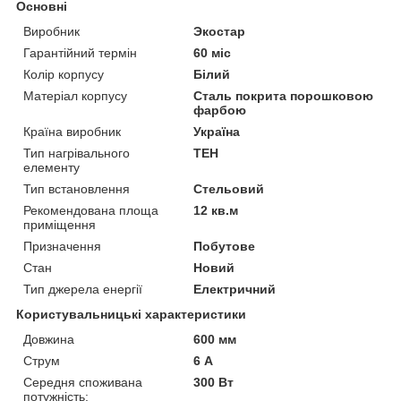
Основні
Виробник
Экостар
Гарантійний термін
60 міс
Колір корпусу
Білий
Матеріал корпусу
Сталь покрита порошковою
фарбою
Країна виробник
Україна
Тип нагрівального
ТЕН
елементу
Тип встановлення
Стельовий
Рекомендована площа
12 кв.м
приміщення
Призначення
Побутове
Стан
Новий
Тип джерела енергії
Електричний
Користувальницькі характеристики
Довжина
600 мм
Струм
6 А
Середня споживана
300 Вт
потужність: