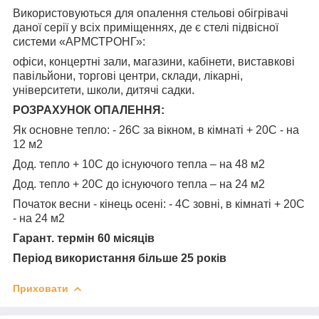
Використовуються для опалення стельові обігрівачі
даної серії у всіх приміщеннях, де є стелі підвісної
системи «АРМСТРОНГ»:
офіси, концертні зали, магазини, кабінети, виставкові
павільйони, торгові центри, склади, лікарні,
університети, школи, дитячі садки.
РОЗРАХУНОК ОПАЛЕННЯ:
Як основне тепло: - 26С за вікном, в кімнаті + 20С - на
12 м2
Дод. тепло + 10С до існуючого тепла – на 48 м2
Дод. тепло + 20С до існуючого тепла – на 24 м2
Початок весни - кінець осені: - 4С зовні, в кімнаті + 20С
- на 24 м2
Гарант. термін 60 місяців
Період використання більше 25 років
Приховати