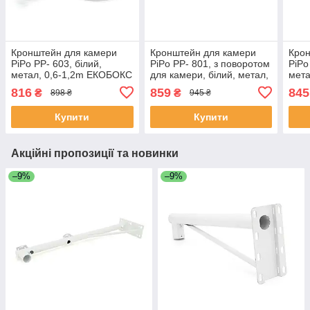
Кронштейн для камери
Кронштейн для камери
Крон
PiPo PP- 603, білий,
PiPo PP- 801, з поворотом
PiPo
метал, 0,6-1,2m ЕКОБОКС
для камери, білий, метал,
мет
1,0-2m ЕКОБОКС
816
859
845
₴
₴
898 ₴
945 ₴
Купити
Купити
Акційні пропозиції та новинки
–9%
–9%