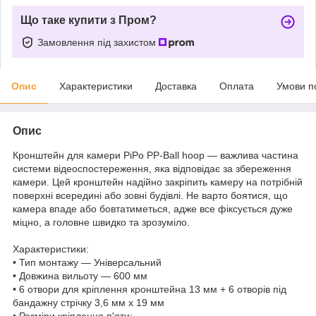
Що таке купити з Пром?
Замовлення під захистом
Опис
Характеристики
Доставка
Оплата
Умови п
Опис
Кронштейн для камери PiPo PP-Ball hoop — важлива частина
системи відеоспостереження, яка відповідає за збереження
камери. Цей кронштейн надійно закріпить камеру на потрібній
поверхні всередині або зовні будівлі. Не варто боятися, що
камера впаде або бовтатиметься, адже все фіксується дуже
міцно, а головне швидко та зрозуміло.
Характеристики:
• Тип монтажу — Універсальний
• Довжина вильоту — 600 мм
• 6 отвори для кріплення кронштейна 13 мм + 6 отворів під
бандажну стрічку 3,6 мм х 19 мм
• Розміри кріплення п'яти: