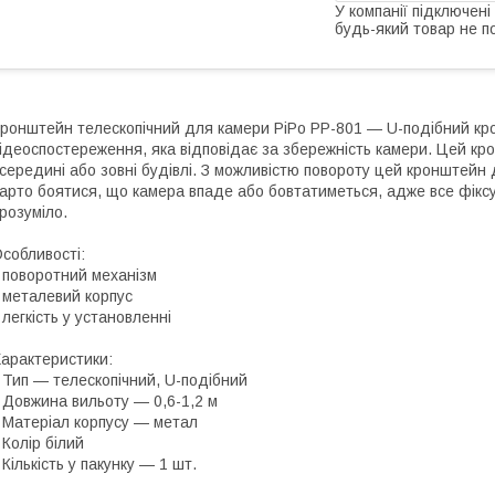
У компанії підключені
будь-який товар не п
ронштейн телескопічний для камери PiPo PP-801 — U-подібний к
ідеоспостереження, яка відповідає за збережність камери. Цей крон
середині або зовні будівлі. З можливістю повороту цей кронштейн
арто боятися, що камера впаде або бовтатиметься, адже все фіксу
розуміло.
собливості:
 поворотний механізм
 металевий корпус
 легкість у установленні
арактеристики:
 Тип — телескопічний, U-подібний
 Довжина вильоту — 0,6-1,2 м
 Матеріал корпусу — метал
 Колір білий
 Кількість у пакунку — 1 шт.