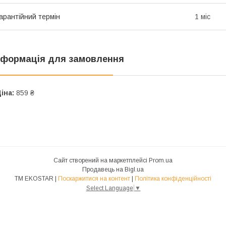
арантійний термін
1 міс
нформація для замовлення
іна:
859 ₴
Сайт створений на маркетплейсі
Prom.ua
Продавець на Bigl.ua
ТМ EKOSTAR |
Поскаржитися на контент
|
Політика конфіденційності
Select Language
▼