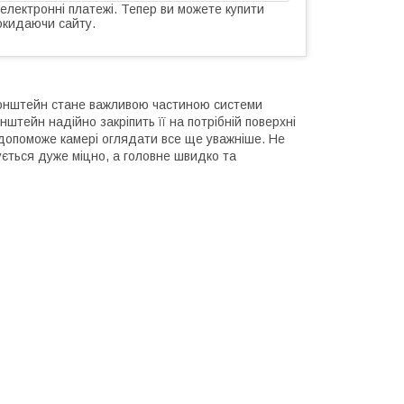
 електронні платежі. Тепер ви можете купити
окидаючи сайту.
ронштейн стане важливою частиною системи
штейн надійно закріпить її на потрібній поверхні
 допоможе камері оглядати все ще уважніше. Не
ється дуже міцно, а головне швидко та