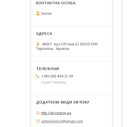
Антон
46027, вул.Об'їзна,12 EKOSTAR,
Тернопіль, Україна
+380 (98) 894-11-99
відділ продажу
http://ekostar.te.ua
antoniomics@gmail.com