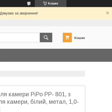
Кошик
 Дякуємо за звернення!
Кошик
А
я камери PiPo PP- 801, з
я камери, білий, метал, 1,0-
С