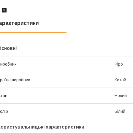
арактеристики
Основні
иробник
Pipo
раїна виробник
Китай
Стан
Новий
олір
Білий
Користувальницькі характеристики