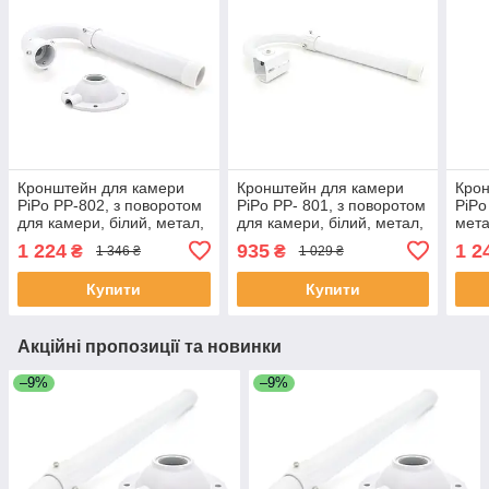
Кронштейн для камери
Кронштейн для камери
Крон
PiPo PP-802, з поворотом
PiPo PP- 801, з поворотом
PiPo
для камери, білий, метал,
для камери, білий, метал,
мет
1,5-3m ЕКОБОКС
1,5-3m ЕКОБОКС
1 224
935
1 2
₴
₴
1 346 ₴
1 029 ₴
Купити
Купити
Акційні пропозиції та новинки
–9%
–9%