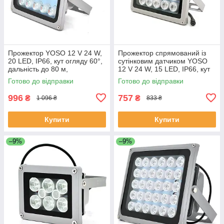
Прожектор YOSO 12 V 24 W,
Прожектор спрямований із
20 LED, IP66, кут огляду 60°,
сутінковим датчиком YOSO
дальність до 80 м,
12 V 24 W, 15 LED, IP66, кут
180*115*140 мм, BOX
огляду 60°, дальність до 40
Готово до відправки
Готово до відправки
ЕКОБОКС
м, 177*138*65 мм, BOX
996
757
₴
₴
1 096 ₴
833 ₴
Купити
Купити
–9%
–9%