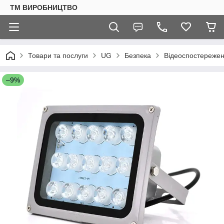
ТМ ВИРОБНИЦТВО
Товари та послуги
UG
Безпека
Відеоспостереже
–9%