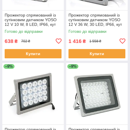
Прожектор спрямований із
Прожектор спрямований із
сутінковим датчиком YOSO
сутінковим датчиком YOSO
12 V 10 W, 8 LED, IP66, кут
12 V 36 W, 30 LED, IP66, кут
огляду 60°, дальність до 30
огляду 60°, дальність до 100
Готово до відправки
Готово до відправки
м, 113*86*63 мм, BOX
м, 220*180*85 мм, BOX
ЕКОБОКС
638
1 416
₴
₴
702 ₴
1 558 ₴
Купити
Купити
–9%
–9%
Прожектор спрямований із
Прожектор спрямований із