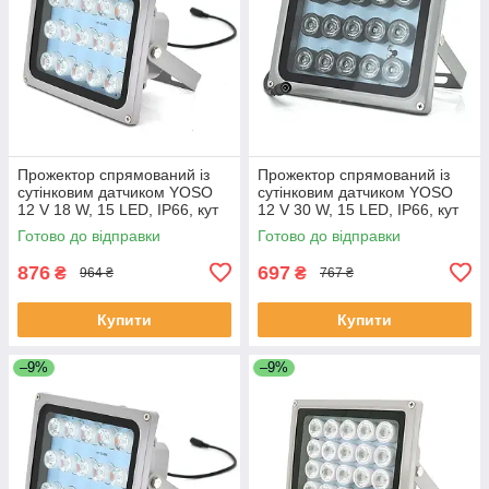
Прожектор спрямований із
Прожектор спрямований із
сутінковим датчиком YOSO
сутінковим датчиком YOSO
12 V 18 W, 15 LED, IP66, кут
12 V 30 W, 15 LED, IP66, кут
огляду 60°, дальність до 30
огляду 60°, дальність до 50
Готово до відправки
Готово до відправки
м, 177*138*65 мм, BOX
м, 177*138*65 мм, BOX
876
697
₴
₴
964 ₴
767 ₴
Купити
Купити
–9%
–9%