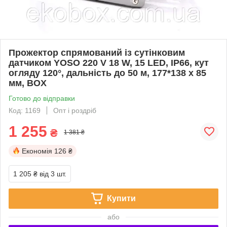
Прожектор спрямований із сутінковим
датчиком YOSO 220 V 18 W, 15 LED, IP66, кут
огляду 120°, дальність до 50 м, 177*138 х 85
мм, BOX
Готово до відправки
Код: 1169
Опт і роздріб
1 255
₴
1 381 ₴
Економія
126 ₴
1 205 ₴
від 3 шт.
Купити
або