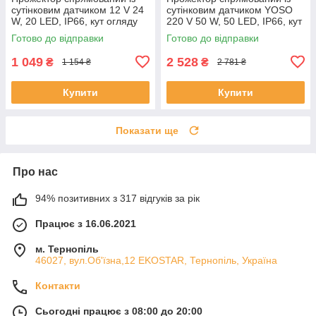
сутінковим датчиком 12 V 24
сутінковим датчиком YOSO
W, 20 LED, IP66, кут огляду
220 V 50 W, 50 LED, IP66, кут
60°, 177*138*71 мм, BOX
огляду 120°, дальність до 150
Готово до відправки
Готово до відправки
ЕКОБОКС
м, 280*230*130 мм, BOX
1 049
2 528
₴
₴
1 154 ₴
2 781 ₴
Купити
Купити
Показати ще
Про нас
94% позитивних з 317 відгуків за рік
Працює з 16.06.2021
м. Тернопіль
46027, вул.Об'їзна,12 EKOSTAR, Тернопіль, Україна
Контакти
Сьогодні працює з 08:00 до 20:00