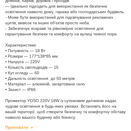
ділянок, парків, доріжок і проїздів.
— Ідеально підходить для використання як безпечне
освітлення навколо дому, гаража або господарських будівель.
- Може бути використаний для підсвічування рекламних
щитів, вивісок та інших об'єктів просто неба.
- Забезпечує яскраве та рівномірне освітлення для
гарантування безпеки та комфорту на вулиці темної пори.
Характеристики:
• Потужність — 18 Вт
• Розміри — 177*138*85 мм
• Напруга — 220V
• Кількість світлодіодів — 15
• Кут огляду — 60
• Дальність освітлення: до 50 метрів
• Матеріал — алюміній, загартоване скло
• Захист — IP66
Прожектор YOSO 220V 18W із сутінковим датчиком надає
чудове освітлення в будь-яких умовах. Встановіть його на
вашій території, щоб створити безпечну та комфортну обставу
навколо вашого будинку або бізнесу.
Приховати