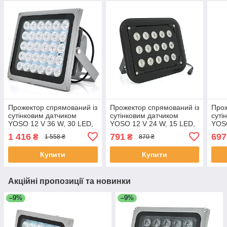
Прожектор спрямований із
Прожектор спрямований із
Прож
сутінковим датчиком
сутінковим датчиком
суті
YOSO 12 V 36 W, 30 LED,
YOSO 12 V 24 W, 15 LED,
YOSO
IP66, кут огляду 60°,
IP66, кут огляду 60°,
IP66
1 416
791
697
₴
₴
1 558 ₴
870 ₴
дальність до 100 м,
дальність до 50 м,
даль
220*180*85 мм, BOX
177*138*65 мм, BOX
177*
Купити
Купити
Акційні пропозиції та новинки
–9%
–9%