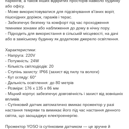
паркінгів, а також інших відкритих просторів навколо будинку
або офісу.
- Може використовуватися для підсвічування в'їзних воріт,
пішохідних доріжок, гаражів і терас.
- Забезпечує безпеку та комфорт під час проходження
темними зонами або наближення до дому в нічну пору.
- Підходить для використання в сільській місцевості, на дачі
або в заміському будинку як додаткове джерело освітлення.
Характеристики:
- Напруга: 220V
- Потужність: 24W
- Кількість світлодіодів: 20
- Ступінь захисту: IP66 (захист від пилу та вологи)
- Кут огляду: 60°
- Дальність освітлення: до 80 метрів
- Розміри: 176 x 135 x 86 мм
- Міцний корпус забезпечує довговічність і захист від зовнішніх
впливів.
- Сутінковий датчик автоматично вмикає прожектор у разі
настання темряви та вимикає його під час настання денного
світла, що заощаджує електроенергію.
Прожектор YOSO із сутінковим датчиком — це зручне й