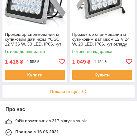
Прожектор спрямований із
Прожектор спрямований із
сутінковим датчиком YOSO
сутінковим датчиком 12 V 24
12 V 36 W, 30 LED, IP66, кут
W, 20 LED, IP66, кут огляду
огляду 60°, дальність до 100
60°, 177*138*71 мм, BOX
Готово до відправки
Готово до відправки
м, 220*180*85 мм, BOX
ЕКОБОКС
1 416
1 049
₴
₴
1 558 ₴
1 154 ₴
Купити
Купити
Показати ще
Про нас
94% позитивних з 317 відгуків за рік
Працює з 16.06.2021