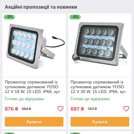
Акційні пропозиції та новинки
–9%
–9%
Прожектор спрямований із
Прожектор спрямований із
сутінковим датчиком YOSO
сутінковим датчиком YOSO
12 V 18 W, 15 LED, IP66, кут
12 V 30 W, 15 LED, IP66, кут
огляду 60°, дальність до 30
огляду 60°, дальність до 50
Готово до відправки
Готово до відправки
м, 177*138*65 мм, BOX
м, 177*138*65 мм, BOX
876
697
₴
₴
964 ₴
767 ₴
Купити
Купити