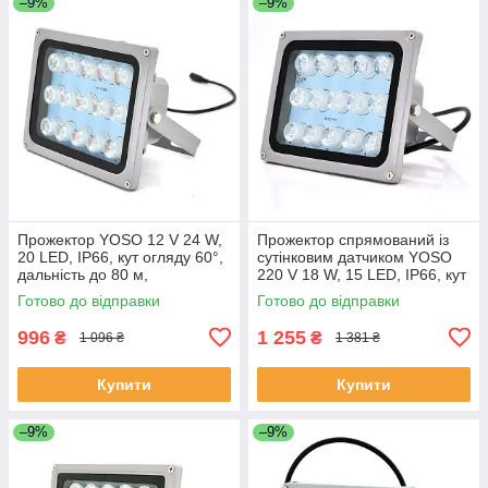
–9%
–9%
Прожектор YOSO 12 V 24 W,
Прожектор спрямований із
20 LED, IP66, кут огляду 60°,
сутінковим датчиком YOSO
дальність до 80 м,
220 V 18 W, 15 LED, IP66, кут
180*115*140 мм, BOX
огляду 120°, дальність до 50
Готово до відправки
Готово до відправки
ЕКОБОКС
м, 177*138 х 85 мм, BOX
996
1 255
₴
₴
1 096 ₴
1 381 ₴
Купити
Купити
–9%
–9%