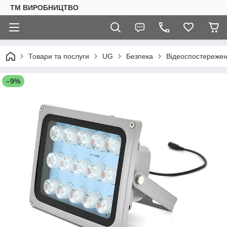
ТМ ВИРОБНИЦТВО
Товари та послуги
UG
Безпека
Відеоспостереже
–9%