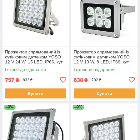
Прожектор спрямований із
Прожектор спрямований із
сутінковим датчиком YOSO
сутінковим датчиком YOSO
12 V 24 W, 15 LED, IP66, кут
12 V 10 W, 8 LED, IP66, кут
огляду 60°, дальність до 40
огляду 60°, дальність до 30
Готово до відправки
Готово до відправки
м, 177*138*65 мм, BOX
м, 113*86*63 мм, BOX
ЕКОБОКС
757
638
₴
₴
833 ₴
702 ₴
Купити
Купити
–9%
–9%