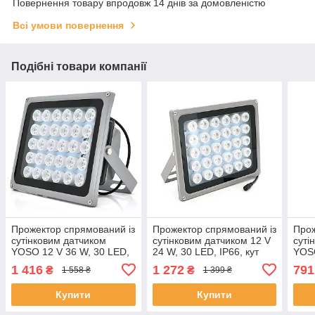
Повернення товару впродовж 14 днів за домовленістю
Всі умови повернення
Подібні товари компанії
Прожектор спрямований із
Прожектор спрямований із
Прож
сутінковим датчиком
сутінковим датчиком 12 V
суті
YOSO 12 V 36 W, 30 LED,
24 W, 30 LED, IP66, кут
YOSO
IP66, кут огляду 60°,
огляду 60°, 220*181*85
IP66
1 416
1 272
791
₴
₴
1 558 ₴
1 399 ₴
дальність до 100 м,
мм, BOX ЕКОБОКС
даль
220*180*85 мм, BOX
177*
Купити
Купити