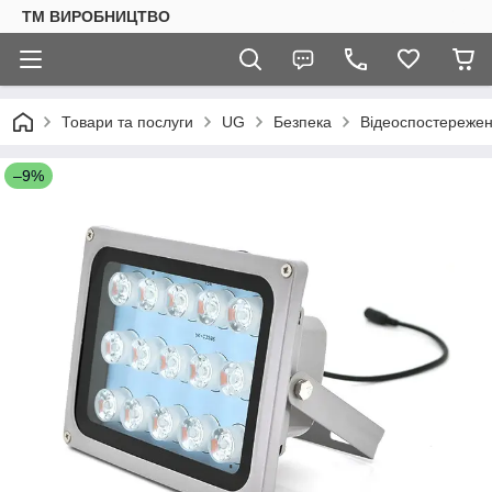
ТМ ВИРОБНИЦТВО
Товари та послуги
UG
Безпека
Відеоспостереже
–9%