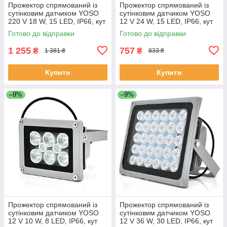
Прожектор спрямований із
Прожектор спрямований із
сутінковим датчиком YOSO
сутінковим датчиком YOSO
220 V 18 W, 15 LED, IP66, кут
12 V 24 W, 15 LED, IP66, кут
огляду 120°, дальність до 50
огляду 60°, дальність до 40
Готово до відправки
Готово до відправки
м, 177*138 х 85 мм, BOX
м, 177*138*65 мм, BOX
1 255
757
₴
₴
1 381 ₴
833 ₴
Купити
Купити
–9%
–9%
Прожектор спрямований із
Прожектор спрямований із
сутінковим датчиком YOSO
сутінковим датчиком YOSO
12 V 10 W, 8 LED, IP66, кут
12 V 36 W, 30 LED, IP66, кут