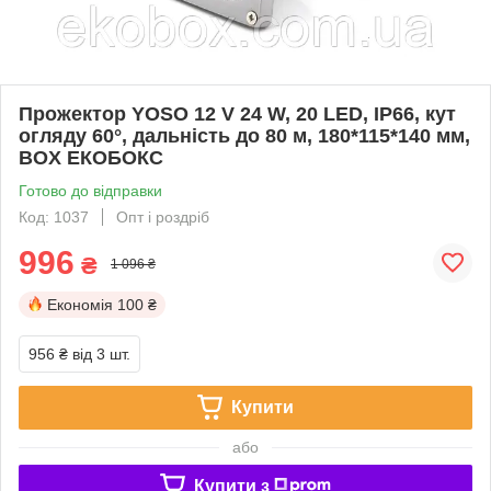
Прожектор YOSO 12 V 24 W, 20 LED, IP66, кут
огляду 60°, дальність до 80 м, 180*115*140 мм,
BOX ЕКОБОКС
Готово до відправки
Код: 1037
Опт і роздріб
996
₴
1 096 ₴
Економія
100 ₴
956 ₴
від 3 шт.
Купити
або
Купити з