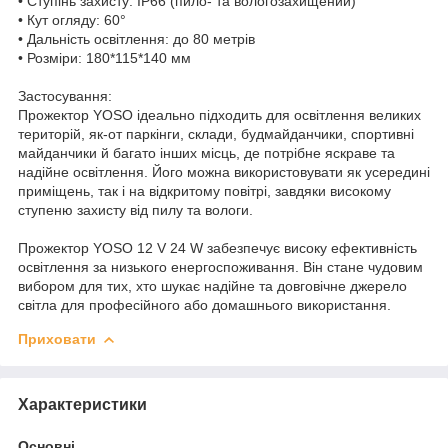
• Ступінь захисту: IP66 (пило- та вологозахищений)
• Кут огляду: 60°
• Дальність освітлення: до 80 метрів
• Розміри: 180*115*140 мм
Застосування:
Прожектор YOSO ідеально підходить для освітлення великих
територій, як-от паркінги, склади, будмайданчики, спортивні
майданчики й багато інших місць, де потрібне яскраве та
надійне освітлення. Його можна використовувати як усередині
приміщень, так і на відкритому повітрі, завдяки високому
ступеню захисту від пилу та вологи.
Прожектор YOSO 12 V 24 W забезпечує високу ефективність
освітлення за низького енергоспоживання. Він стане чудовим
вибором для тих, хто шукає надійне та довговічне джерело
світла для професійного або домашнього використання.
Приховати
Характеристики
Основні