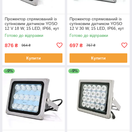
Прожектор спрямований із
Прожектор спрямований із
сутінковим датчиком YOSO
сутінковим датчиком YOSO
12 V 18 W, 15 LED, IP66, кут
12 V 30 W, 15 LED, IP66, кут
огляду 60°, дальність до 30
огляду 60°, дальність до 50
Готово до відправки
Готово до відправки
м, 177*138*65 мм, BOX
м, 177*138*65 мм, BOX
876
697
₴
₴
964 ₴
767 ₴
Купити
Купити
–9%
–9%