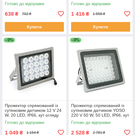
огляду 60°, дальність до 30
огляду 60°, дальність до 100
Готово до відправки
Готово до відправки
м, 113*86*63 мм, BOX
м, 220*180*85 мм, BOX
ЕКОБОКС
638
1 416
₴
₴
702 ₴
1 558 ₴
Купити
Купити
–9%
–9%
Прожектор спрямований із
Прожектор спрямований із
сутінковим датчиком 12 V 24
сутінковим датчиком YOSO
W, 20 LED, IP66, кут огляду
220 V 50 W, 50 LED, IP66, кут
60°, 177*138*71 мм, BOX
огляду 120°, дальність до 150
Готово до відправки
Готово до відправки
ЕКОБОКС
м, 280*230*130 мм, BOX
1 049
2 528
₴
₴
1 154 ₴
2 781 ₴