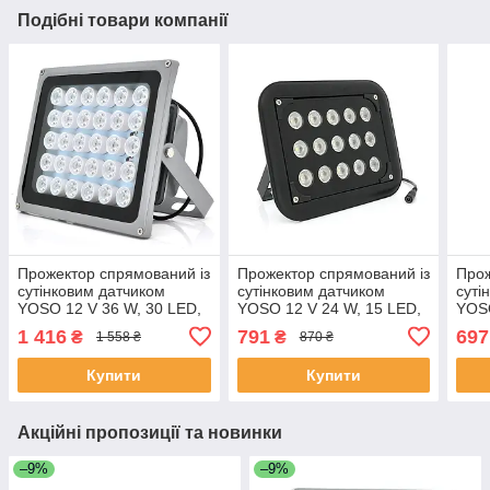
Подібні товари компанії
Прожектор спрямований із
Прожектор спрямований із
Прож
сутінковим датчиком
сутінковим датчиком
суті
YOSO 12 V 36 W, 30 LED,
YOSO 12 V 24 W, 15 LED,
YOSO
IP66, кут огляду 60°,
IP66, кут огляду 60°,
IP66
1 416
791
697
₴
₴
1 558 ₴
870 ₴
дальність до 100 м,
дальність до 50 м,
даль
220*180*85 мм, BOX
177*138*65 мм, BOX
177*
Купити
Купити
Акційні пропозиції та новинки
–9%
–9%