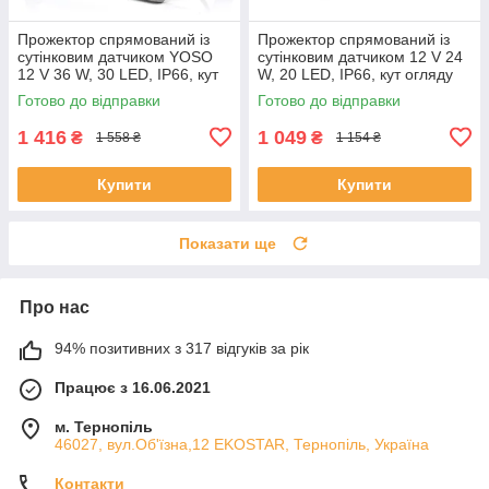
Прожектор спрямований із
Прожектор спрямований із
сутінковим датчиком YOSO
сутінковим датчиком 12 V 24
12 V 36 W, 30 LED, IP66, кут
W, 20 LED, IP66, кут огляду
огляду 60°, дальність до 100
60°, 177*138*71 мм, BOX
Готово до відправки
Готово до відправки
м, 220*180*85 мм, BOX
ЕКОБОКС
1 416
1 049
₴
₴
1 558 ₴
1 154 ₴
Купити
Купити
Показати ще
Про нас
94% позитивних з 317 відгуків за рік
Працює з 16.06.2021
м. Тернопіль
46027, вул.Об'їзна,12 EKOSTAR, Тернопіль, Україна
Контакти