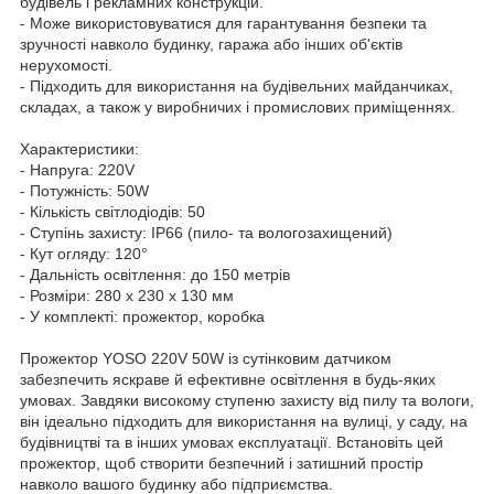
будівель і рекламних конструкцій.
- Може використовуватися для гарантування безпеки та
зручності навколо будинку, гаража або інших об'єктів
нерухомості.
- Підходить для використання на будівельних майданчиках,
складах, а також у виробничих і промислових приміщеннях.
Характеристики:
- Напруга: 220V
- Потужність: 50W
- Кількість світлодіодів: 50
- Ступінь захисту: IP66 (пило- та вологозахищений)
- Кут огляду: 120°
- Дальність освітлення: до 150 метрів
- Розміри: 280 х 230 х 130 мм
- У комплекті: прожектор, коробка
Прожектор YOSO 220V 50W із сутінковим датчиком
забезпечить яскраве й ефективне освітлення в будь-яких
умовах. Завдяки високому ступеню захисту від пилу та вологи,
він ідеально підходить для використання на вулиці, у саду, на
будівництві та в інших умовах експлуатації. Встановіть цей
прожектор, щоб створити безпечний і затишний простір
навколо вашого будинку або підприємства.