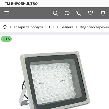
ТМ ВИРОБНИЦТВО
Товари та послуги
UG
Безпека
Відеоспостереже
–9%