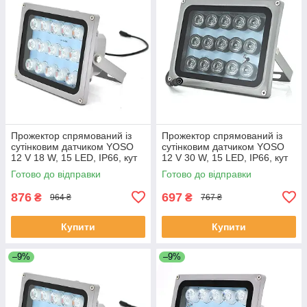
Прожектор спрямований із
Прожектор спрямований із
сутінковим датчиком YOSO
сутінковим датчиком YOSO
12 V 18 W, 15 LED, IP66, кут
12 V 30 W, 15 LED, IP66, кут
огляду 60°, дальність до 30
огляду 60°, дальність до 50
Готово до відправки
Готово до відправки
м, 177*138*65 мм, BOX
м, 177*138*65 мм, BOX
876
697
₴
₴
964 ₴
767 ₴
Купити
Купити
–9%
–9%