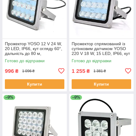
Прожектор YOSO 12 V 24 W,
Прожектор спрямований із
20 LED, IP66, кут огляду 60°,
сутінковим датчиком YOSO
дальність до 80 м,
220 V 18 W, 15 LED, IP66, кут
180*115*140 мм, BOX
огляду 120°, дальність до 50
Готово до відправки
Готово до відправки
ЕКОБОКС
м, 177*138 х 85 мм, BOX
996
1 255
₴
₴
1 096 ₴
1 381 ₴
Купити
Купити
–9%
–9%