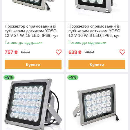
Прожектор спрямований із
Прожектор спрямований із
сутінковим датчиком YOSO
сутінковим датчиком YOSO
12 V 24 W, 15 LED, IP66, кут
12 V 10 W, 8 LED, IP66, кут
огляду 60°, дальність до 40
огляду 60°, дальність до 30
Готово до відправки
Готово до відправки
м, 177*138*65 мм, BOX
м, 113*86*63 мм, BOX
ЕКОБОКС
757
638
₴
₴
833 ₴
702 ₴
Купити
Купити
–9%
–9%