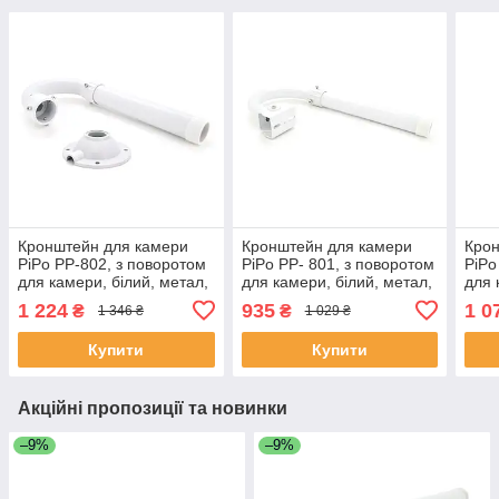
Кронштейн для камери
Кронштейн для камери
Крон
PiPo PP-802, з поворотом
PiPo PP- 801, з поворотом
PiPo
для камери, білий, метал,
для камери, білий, метал,
для 
1,5-3m ЕКОБОКС
1,5-3m ЕКОБОКС
1,0
1 224
935
1 0
₴
₴
1 346 ₴
1 029 ₴
Купити
Купити
Акційні пропозиції та новинки
–9%
–9%