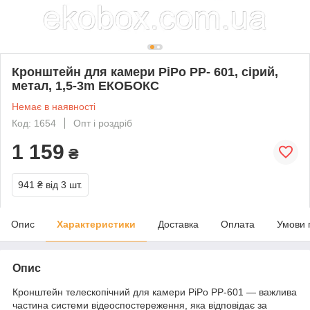
Кронштейн для камери PiPo PP- 601, сірий,
метал, 1,5-3m ЕКОБОКС
Немає в наявності
Код: 1654
Опт і роздріб
1 159
₴
941 ₴
від 3 шт.
Опис
Характеристики
Доставка
Оплата
Умови 
Опис
Кронштейн телескопічний для камери PiPo PP-601 — важлива
частина системи відеоспостереження, яка відповідає за