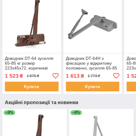
Доводчик DT-64 зусилля
Доводчик DT-64H з
Дово
65-85 кг розмір
фіксацією у відкритому
65-8
223x45x72, коричневі
положенні, зусилля 65-85
223x
ЕКОБОКС
кг розмір 223x45x72,
ЕКО
1 523
1 613
1 5
₴
₴
1 675 ₴
1 774 ₴
срібло ЕКОБОКС
Купити
Купити
Акційні пропозиції та новинки
–9%
–9%