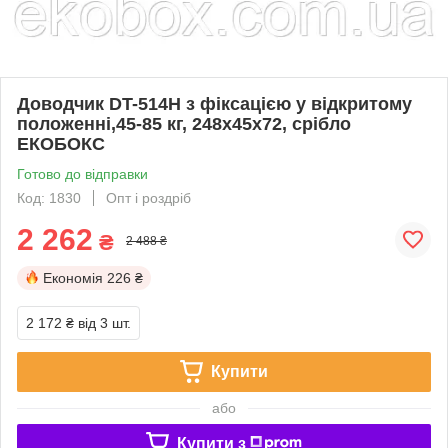
Доводчик DT-514H з фіксацією у відкритому
положенні,45-85 кг, 248x45x72, срібло
ЕКОБОКС
Готово до відправки
Код: 1830
Опт і роздріб
2 262
₴
2 488 ₴
Економія
226 ₴
2 172 ₴
від 3 шт.
Купити
або
Купити з