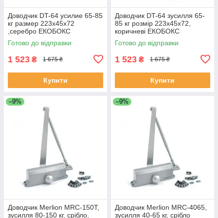
Доводчик DT-64 усилие 65-85
Доводчик DT-64 зусилля 65-
кг размер 223x45x72
85 кг розмір 223x45x72,
,серебро ЕКОБОКС
коричневі ЕКОБОКС
Готово до відправки
Готово до відправки
1 523
1 523
₴
₴
1 675 ₴
1 675 ₴
Купити
Купити
–9%
–9%
Доводчик Merlion MRC-150T,
Доводчик Merlion MRC-4065,
зусилля 80-150 кг, срібло,
зусилля 40-65 кг, срібло