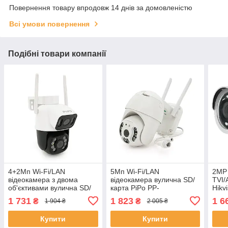
Повернення товару впродовж 14 днів за домовленістю
Всі умови повернення
Подібні товари компанії
4+2Мп Wi-Fi/LAN
5Мп Wi-Fi/LAN
2МР
відеокамера з двома
відеокамера вулична SD/
TVI/
об'єктивами вулична SD/
карта PiPo PP-
Hikv
карта PP-IPC35D4MP25
IPC22D5MP20 PTZ 2.8
IRF(
1 731
1 823
1 6
₴
₴
1 904 ₴
2 005 ₴
PTZ 2.8 mm ICSee
mm ICSee ЕКОБОКС
ЕКОБОКС
Купити
Купити