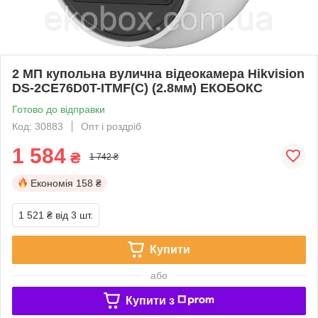
2 МП купольна вулична відеокамера Hikvision
DS-2CE76D0T-ITMF(C) (2.8мм) ЕКОБОКС
Готово до відправки
Код: 30883
Опт і роздріб
1 584
₴
1 742 ₴
Економія
158 ₴
1 521 ₴
від 3 шт.
Купити
або
Купити з