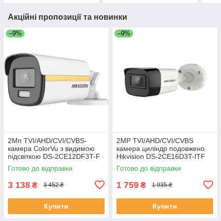
Акційні пропозиції та новинки
–9%
–9%
2Мп TVI/AHD/CVI/CVBS-
2MP TVI/AHD/CVI/CVBS
камера ColorVu з видимою
камера циліндр подовжено
підсвіткою DS-2CE12DF3T-F
Hikvision DS-2CE16D3T-ITF
(3.6 mm) ЕКОБОКС
2.8MM ЕКОБОКС
Готово до відправки
Готово до відправки
3 138
1 759
₴
₴
3 452 ₴
1 935 ₴
Купити
Купити