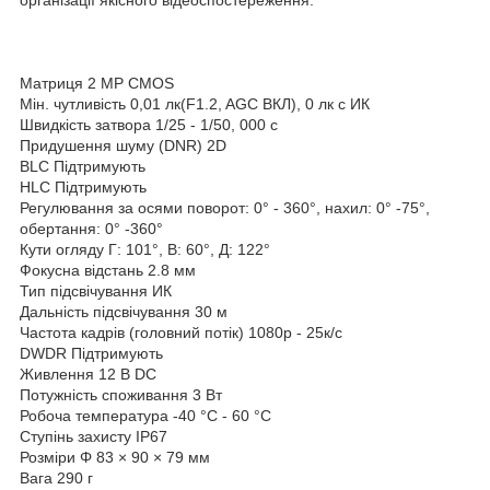
Матриця 2 MP CMOS
Мін. чутливість 0,01 лк(F1.2, AGC ВКЛ), 0 лк с ИК
Швидкість затвора 1/25 - 1/50, 000 c
Придушення шуму (DNR) 2D
BLC Підтримують
HLC Підтримують
Регулювання за осями поворот: 0° - 360°, нахил: 0° -75°,
обертання: 0° -360°
Кути огляду Г: 101°, В: 60°, Д: 122°
Фокусна відстань 2.8 мм
Тип підсвічування ИК
Дальність підсвічування 30 м
Частота кадрів (головний потік) 1080p - 25к/с
DWDR Підтримують
Живлення 12 В DC
Потужність споживання 3 Вт
Робоча температура -40 °C - 60 °C
Ступінь захисту IP67
Розміри Φ 83 × 90 × 79 мм
Вага 290 г