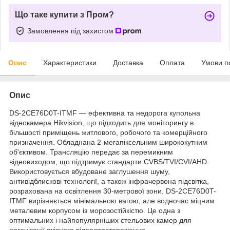
Що таке купити з Пром?
Замовлення під захистом
Опис
Характеристики
Доставка
Оплата
Умови п
Опис
DS-2CE76D0T-ITMF — ефективна та недорога купольна
відеокамера Hikvision, що підходить для моніторингу в
більшості приміщень житлового, робочого та комерційного
призначення. Обладнана 2-мегапіксельним ширококутним
об'єктивом. Трансляцію передає за перемикним
відеовиходом, що підтримує стандарти CVBS/TVI/CVI/AHD.
Використовується вбудоване заглушення шуму,
антивідблискові технології, а також інфрачервона підсвітка,
розрахована на освітлення 30-метрової зони. DS-2CE76D0T-
ITMF вирізняється мінімальною вагою, але водночас міцним
металевим корпусом із морозостійкістю. Це одна з
оптимальних і найпопулярніших стельових камер для
організації якісного відеоспостереження.