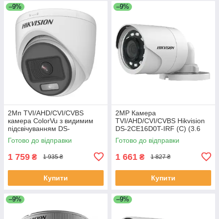
–9%
–9%
2Мп TVI/AHD/CVI/CVBS
2МР Камера
камера ColorVu з видимим
TVI/AHD/CVI/CVBS Hikvision
підсвічуванням DS-
DS-2CE16D0T-IRF (C) (3.6
2CE70DF0T-PF (2.8mm)
мм) ЕКОБОКС
Готово до відправки
Готово до відправки
(ЕКОБОКС)
1 759
1 661
₴
₴
1 935 ₴
1 827 ₴
Купити
Купити
–9%
–9%