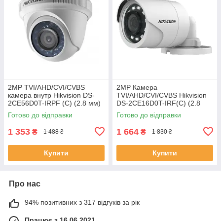
2MP TVI/AHD/CVI/CVBS
2МР Камера
камера внутр Hikvision DS-
TVI/AHD/CVI/CVBS Hikvision
2CE56D0T-IRPF (C) (2.8 мм)
DS-2CE16D0T-IRF(C) (2.8
ЕКОБОКС
мм) ЕКОБОКС
Готово до відправки
Готово до відправки
1 353
1 664
₴
₴
1 488 ₴
1 830 ₴
Купити
Купити
Про нас
94% позитивних з 317 відгуків за рік
Працює з 16.06.2021