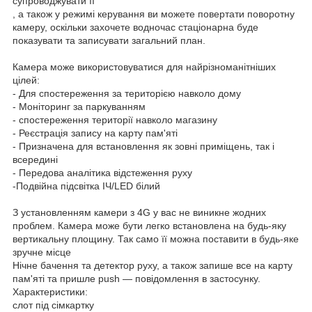
супроводжувати її
, а також у режимі керування ви можете повертати поворотну
камеру, оскільки захочете водночас стаціонарна буде
показувати та записувати загальний план.
Камера може використовуватися для найрізноманітніших
цілей:
- Для спостереження за територією навколо дому
- Моніторинг за паркуванням
- спостереження території навколо магазину
- Реєстрація запису на карту пам'яті
- Призначена для встановлення як зовні приміщень, так і
всередині
- Передова аналітика відстеження руху
-Подвійна підсвітка ІЧ/LED білий
З установленням камери з 4G у вас не виникне жодних
проблем. Камера може бути легко встановлена на будь-яку
вертикальну площину. Так само її можна поставити в будь-яке
зручне місце
Нічне бачення та детектор руху, а також запише все на карту
пам'яті та пришле push — повідомлення в застосунку.
Характеристики:
слот під сімкартку