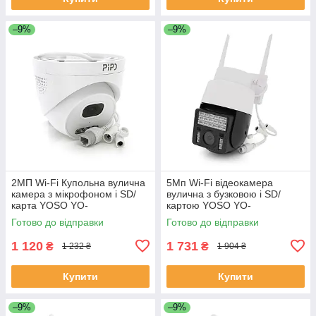
–9%
–9%
2MП Wi-Fi Купольна вулична
5Мп Wi-Fi відеокамера
камера з мікрофоном і SD/
вулична з бузковою і SD/
карта YOSO YO-
картою YOSO YO-
IPC56D2MP20 2.8 mm V380
IPC43D5MP50 PTZ 2.8mm
Готово до відправки
Готово до відправки
ЕКОБОКС
V380 ЕКОБОКС
1 120
1 731
₴
₴
1 232 ₴
1 904 ₴
Купити
Купити
–9%
–9%