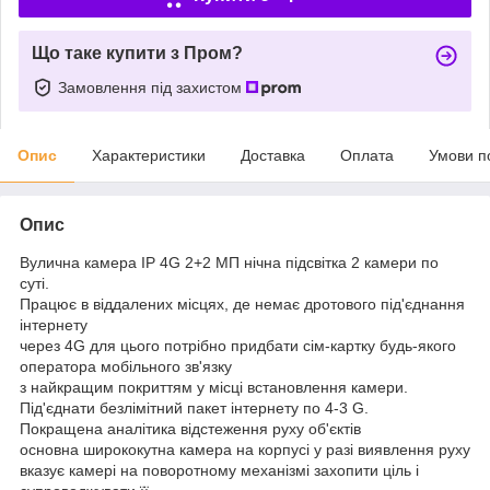
Що таке купити з Пром?
Замовлення під захистом
Опис
Характеристики
Доставка
Оплата
Умови п
Опис
Вулична камера IP 4G 2+2 МП нічна підсвітка 2 камери по
суті.
Працює в віддалених місцях, де немає дротового під'єднання
інтернету
через 4G для цього потрібно придбати сім-картку будь-якого
оператора мобільного зв'язку
з найкращим покриттям у місці встановлення камери.
Під'єднати безлімітний пакет інтернету по 4-3 G.
Покращена аналітика відстеження руху об'єктів
основна ширококутна камера на корпусі у разі виявлення руху
вказує камері на поворотному механізмі захопити ціль і