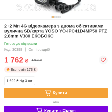
2+2 Мп 4G відеокамера з двома об'єктивами
вулична SD/карта YOSO YO-IPC41D4MP50 PTZ
2.8mm V380 ЕКОБОКС
Готово до відправки
Код: 30398
Опт і роздріб
1 762
₴
1 938 ₴
Економія
176 ₴
1 692 ₴
від 3 шт.
Купити
або
Купити з