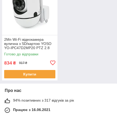
2Мп Wi-Fi відеокамера
вулична з SD/картою YOSO
YO-IPC47D2MP20 PTZ 2.8
mm IP44 V380 ЕКОБОКС
Готово до відправки
834
₴
917 ₴
Купити
Про нас
94% позитивних з 317 відгуків за рік
Працює з 16.06.2021