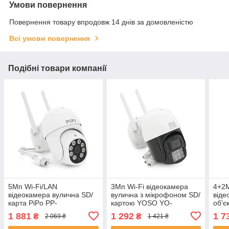
Умови повернення
Повернення товару впродовж 14 днів за домовленістю
Всі умови повернення
Подібні товари компанії
5Мп Wi-Fi/LAN
3Мп Wi-Fi відеокамера
4+2М
відеокамера вулична SD/
вулична з мікрофоном SD/
віде
карта PiPo PP-
картою YOSO YO-
об'є
IPC37D5MP25 PTZ 2.8
IPC57D3MP50 PTZ 2.8
кар
1 881
1 292
1 7
₴
₴
2 069 ₴
1 421 ₴
mm ICSee ЕКОБОКС
mm V380 ЕКОБОКС
PTZ 
ЕКО