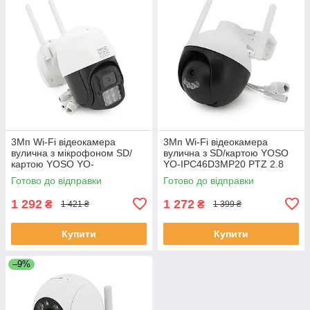
3Мп Wi-Fi відеокамера
3Мп Wi-Fi відеокамера
вулична з мікрофоном SD/
вулична з SD/картою YOSO
картою YOSO YO-
YO-IPC46D3MP20 PTZ 2.8
IPC57D3MP50 PTZ 2.8 mm
mm V380 ЕКОБОКС
Готово до відправки
Готово до відправки
V380 ЕКОБОКС
1 292
1 272
₴
₴
1 421 ₴
1 399 ₴
Купити
Купити
–9%