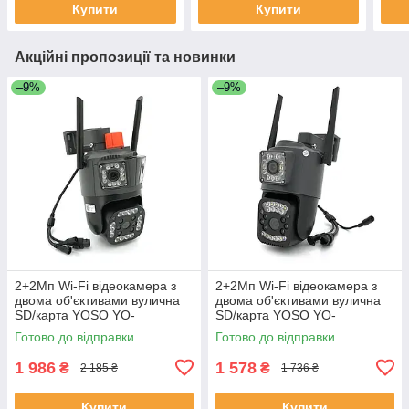
Купити
Купити
Акційні пропозиції та новинки
–9%
–9%
2+2Мп Wi-Fi відеокамера з
2+2Мп Wi-Fi відеокамера з
двома об'єктивами вулична
двома об'єктивами вулична
SD/карта YOSO YO-
SD/карта YOSO YO-
IPC49D6MP50 PTZ 2.8 mm
IPC40D4MP50 PTZ 2.8 mm
Готово до відправки
Готово до відправки
V380 ЕКОБОКС
V380 ЕКОБОКС
1 986
1 578
₴
₴
2 185 ₴
1 736 ₴
Купити
Купити