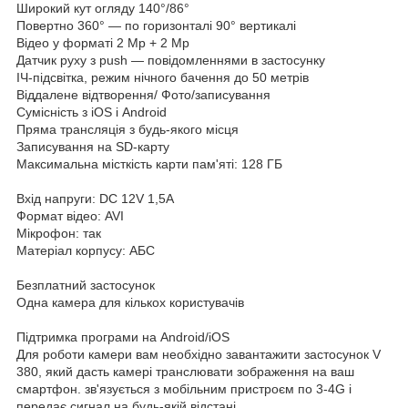
Широкий кут огляду 140°/86°
Повертно 360° — по горизонталі 90° вертикалі
Відео у форматі 2 Мр + 2 Мр
Датчик руху з push — повідомленнями в застосунку
ІЧ-підсвітка, режим нічного бачення до 50 метрів
Віддалене відтворення/ Фото/записування
Сумісність з iOS і Android
Пряма трансляція з будь-якого місця
Записування на SD-карту
Максимальна місткість карти пам'яті: 128 ГБ
Вхід напруги: DC 12V 1,5A
Формат відео: AVI
Мікрофон: так
Матеріал корпусу: АБС
Безплатний застосунок
Одна камера для кількох користувачів
Підтримка програми на Android/iOS
Для роботи камери вам необхідно завантажити застосунок V
380, який дасть камері транслювати зображення на ваш
смартфон. зв'язується з мобільним пристроєм по 3-4G і
передає сигнал на будь-якій відстані.