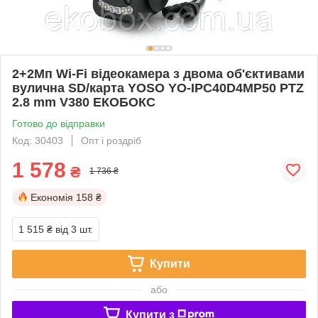
2+2Мп Wi-Fi відеокамера з двома об'єктивами
вулична SD/карта YOSO YO-IPC40D4MP50 PTZ
2.8 mm V380 ЕКОБОКС
Готово до відправки
Код: 30403
Опт і роздріб
1 578
₴
1 736 ₴
Економія
158 ₴
1 515 ₴
від 3 шт.
Купити
або
Купити з