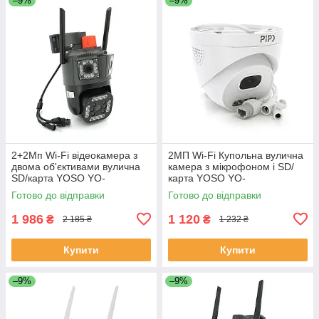
–9%
–9%
2+2Мп Wi-Fi відеокамера з
2MП Wi-Fi Купольна вулична
двома об'єктивами вулична
камера з мікрофоном і SD/
SD/карта YOSO YO-
карта YOSO YO-
IPC49D6MP50 PTZ 2.8 mm
IPC56D2MP20 2.8 mm V380
Готово до відправки
Готово до відправки
V380 ЕКОБОКС
ЕКОБОКС
1 986
1 120
₴
₴
2 185 ₴
1 232 ₴
Купити
Купити
–9%
–9%