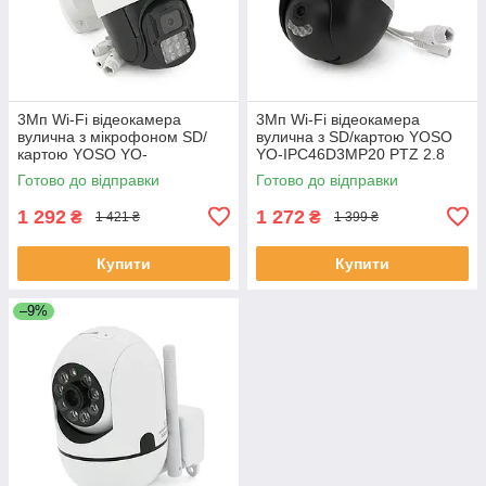
3Мп Wi-Fi відеокамера
3Мп Wi-Fi відеокамера
вулична з мікрофоном SD/
вулична з SD/картою YOSO
картою YOSO YO-
YO-IPC46D3MP20 PTZ 2.8
IPC57D3MP50 PTZ 2.8 mm
mm V380 ЕКОБОКС
Готово до відправки
Готово до відправки
V380 ЕКОБОКС
1 292
1 272
₴
₴
1 421 ₴
1 399 ₴
Купити
Купити
–9%