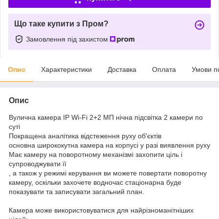
Що таке купити з Пром?
Замовлення під захистом
Опис
Характеристики
Доставка
Оплата
Умови п
Опис
Вулична камера IP Wi-Fi 2+2 МП нічна підсвітка 2 камери по
суті
Покращена аналітика відстеження руху об'єктів
основна ширококутна камера на корпусі у разі виявлення руху
Має камеру на поворотному механізмі захопити ціль і
супроводжувати її
, а також у режимі керування ви можете повертати поворотну
камеру, оскільки захочете водночас стаціонарна буде
показувати та записувати загальний план.
Камера може використовуватися для найрізноманітніших