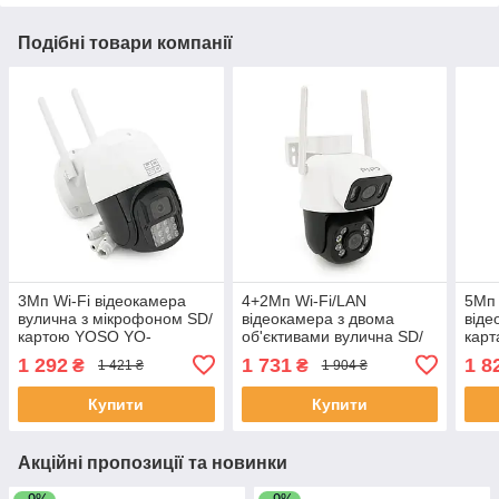
Подібні товари компанії
3Мп Wi-Fi відеокамера
4+2Мп Wi-Fi/LAN
5Мп 
вулична з мікрофоном SD/
відеокамера з двома
віде
картою YOSO YO-
об'єктивами вулична SD/
карт
IPC57D3MP50 PTZ 2.8
карта PP-IPC35D4MP25
IPC
1 292
1 731
1 8
₴
₴
1 421 ₴
1 904 ₴
mm V380 ЕКОБОКС
PTZ 2.8 mm ICSee
mm 
ЕКОБОКС
Купити
Купити
Акційні пропозиції та новинки