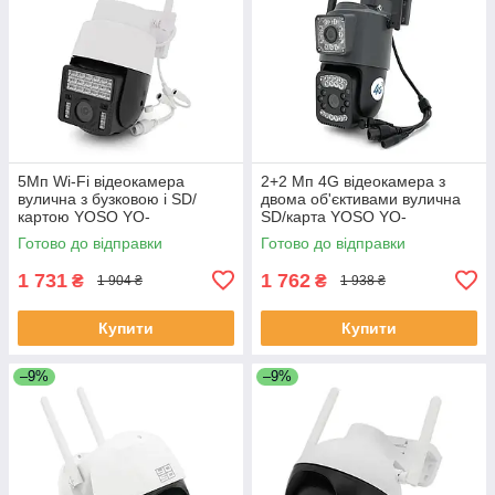
5Мп Wi-Fi відеокамера
2+2 Мп 4G відеокамера з
вулична з бузковою і SD/
двома об'єктивами вулична
картою YOSO YO-
SD/карта YOSO YO-
IPC43D5MP50 PTZ 2.8mm
IPC41D4MP50 PTZ 2.8mm
Готово до відправки
Готово до відправки
V380 ЕКОБОКС
V380 ЕКОБОКС
1 731
1 762
₴
₴
1 904 ₴
1 938 ₴
Купити
Купити
–9%
–9%