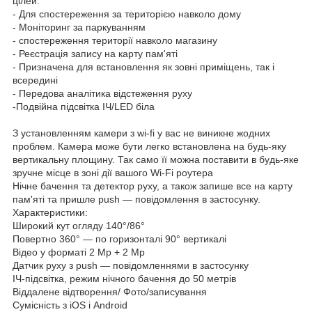
цілей:
- Для спостереження за територією навколо дому
- Моніторинг за паркуванням
- спостереження території навколо магазину
- Реєстрація запису на карту пам'яті
- Призначена для встановлення як зовні приміщень, так і
всередині
- Передова аналітика відстеження руху
-Подвійна підсвітка ІЧ/LED біла
З установленням камери з wi-fi у вас не виникне жодних
проблем. Камера може бути легко встановлена на будь-яку
вертикальну площину. Так само її можна поставити в будь-яке
зручне місце в зоні дії вашого Wi-Fi роутера
Нічне бачення та детектор руху, а також запише все на карту
пам'яті та пришле push — повідомлення в застосунку.
Характеристики:
Широкий кут огляду 140°/86°
Повертно 360° — по горизонталі 90° вертикалі
Відео у форматі 2 Мр + 2 Мр
Датчик руху з push — повідомленнями в застосунку
ІЧ-підсвітка, режим нічного бачення до 50 метрів
Віддалене відтворення/ Фото/записування
Сумісність з iOS і Android