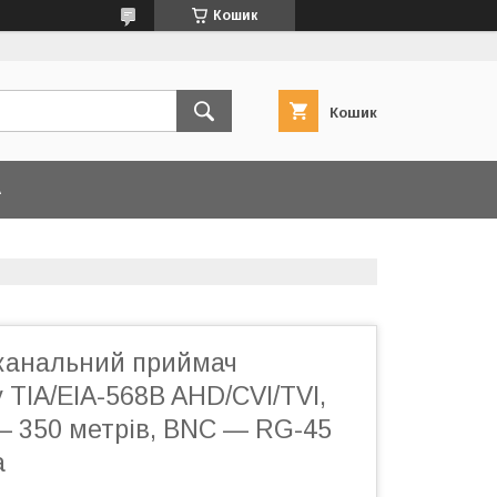
Кошик
Кошик
А
канальний приймач
 TIA/EIA-568B AHD/CVI/TVI,
— 350 метрів, BNC — RG-45
а