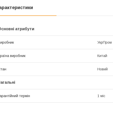
арактеристики
Основні атрибути
иробник
УкрПром
раїна виробник
Китай
Стан
Новий
Загальні
арантійний термін
1 міс