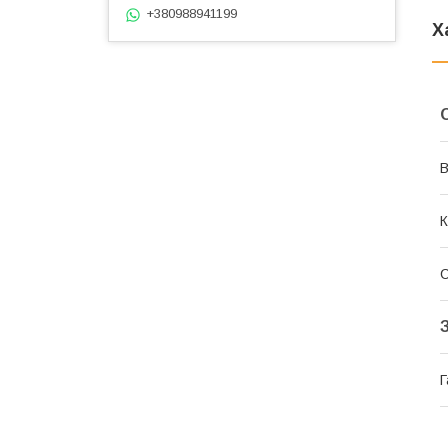
+380988941199
Х
В
К
Г