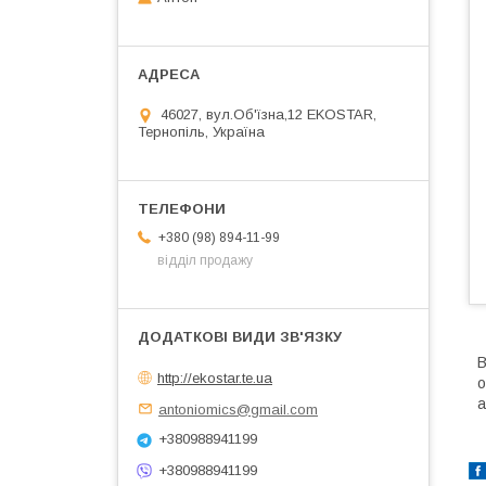
46027, вул.Об'їзна,12 EKOSTAR,
Тернопіль, Україна
+380 (98) 894-11-99
відділ продажу
В
http://ekostar.te.ua
о
а
antoniomics@gmail.com
+380988941199
+380988941199