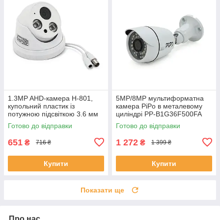
1.3MP AHD-камера H-801,
5MP/8MP мультиформатна
купольний пластик із
камера PiPo в металевому
потужною підсвіткою 3.6 мм
циліндрі PP-B1G36F500FA
ЕКОБОКС
2,8 (мм) ЕКОБОКС
Готово до відправки
Готово до відправки
651
1 272
₴
₴
716 ₴
1 399 ₴
Купити
Купити
Показати ще
Про нас