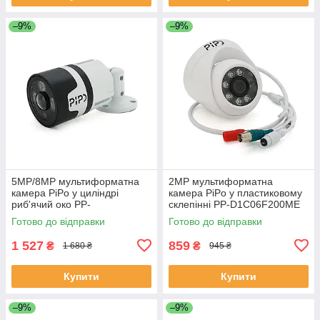
–9%
–9%
5MP/8MP мультиформатна
2MP мультиформатна
камера PiPo у циліндрі
камера PiPo у пластиковому
риб'ячий око PP-
склепінні PP-D1C06F200ME
B2G03F500FA-A 1,8 (мм)
2,8 (мм) ЕКОБОКС
Готово до відправки
Готово до відправки
ЕКОБОКС
1 527
859
₴
₴
1 680 ₴
945 ₴
Купити
Купити
–9%
–9%