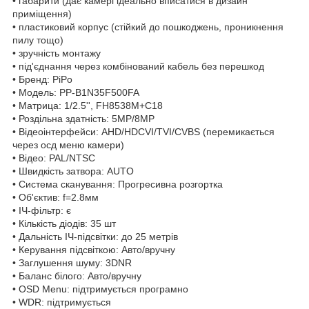
• габарити (дає камері ідеально вписатися в дизайн
приміщення)
• пластиковий корпус (стійкий до пошкоджень, проникнення
пилу тощо)
• зручність монтажу
• під'єднання через комбінований кабель без перешкод
• Бренд: PiPo
• Модель: PP-B1N35F500FA
• Матрица: 1/2.5'', FH8538M+C18
• Роздільна здатність: 5MP/8MP
• Відеоінтерфейси: AHD/HDCVI/TVI/CVBS (перемикається
через осд меню камери)
• Відео: PAL/NTSC
• Швидкість затвора: AUTO
• Система сканування: Прогресивна розгортка
• Об'єктив: f=2.8мм
• ІЧ-фільтр: є
• Кількість діодів: 35 шт
• Дальність ІЧ-підсвітки: до 25 метрів
• Керування підсвіткою: Авто/вручну
• Заглушення шуму: 3DNR
• Баланс білого: Авто/вручну
• OSD Menu: підтримується програмно
• WDR: підтримується