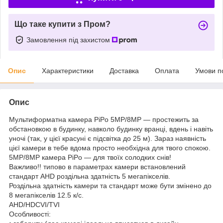
Що таке купити з Пром?
Замовлення під захистом
Опис
Характеристики
Доставка
Оплата
Умови п
Опис
Мультиформатна камера PiPo 5MP/8MP — простежить за
обстановкою в будинку, навколо будинку вранці, вдень і навіть
уночі (так, у цієї красуні є підсвітка до 25 м). Зараз наявність
цієї камери в тебе вдома просто необхідна для твого спокою.
5MP/8MP камера PiPo — для твоїх солодких снів!
Важливо!! типово в параметрах камери встановлений
стандарт AHD роздільна здатність 5 мегапікселів.
Роздільна здатність камери та стандарт може бути змінено до
8 мегапікселів 12.5 к/с.
AHD/HDCVI/TVI
Особливості: