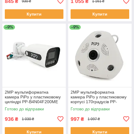
845
1 055
₴
₴
930 ₴
1 161 ₴
Купити
Купити
–9%
–9%
2MP мультиформатна
2MP мультиформатна
камера PiPo у пластиковому
камера PiPo у пластиковому
циліндрі PP-B4N04F200ME
корпусі 170градусів PP-
2,8 (мм) 70 метрів підсвітка
D1U03F200ME 1,8 (мм)
Готово до відправки
Готово до відправки
ЕКОБОКС
ЕКОБОКС
936
997
₴
₴
1 030 ₴
1 097 ₴
Купити
Купити