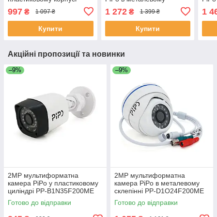
170градусів PP-
циліндрі PP-B1G36F500FA
корп
997
1 272
1 4
₴
₴
1 097 ₴
1 399 ₴
D1U03F200ME 1,8 (мм)
2,8 (мм) ЕКОБОКС
170г
ЕКОБОКС
D1U0
Купити
Купити
ЕКО
Акційні пропозиції та новинки
–9%
–9%
2MP мультиформатна
2MP мультиформатна
камера PiPo у пластиковому
камера PiPo в металевому
циліндрі PP-B1N35F200ME
склепінні PP-D1O24F200ME
2,8 (мм) ЕКОБОКС
2,8 (мм) ЕКОБОКС
Готово до відправки
Готово до відправки