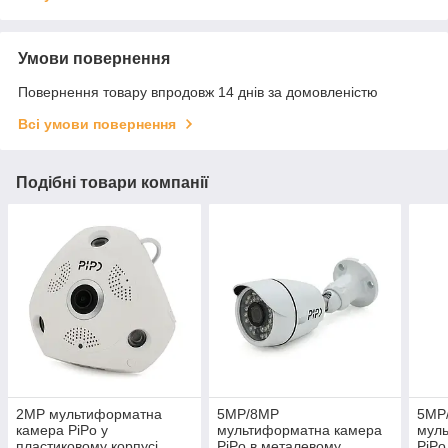
Умови повернення
Повернення товару впродовж 14 днів за домовленістю
Всі умови повернення
Подібні товари компанії
2MP мультиформатна
5MP/8MP
5MP
камера PiPo у
мультиформатна камера
мул
пластиковому корпусі
PiPo в металевому
PiPo