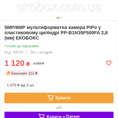
5MP/8MP мультиформатна камера PiPo у
пластиковому циліндрі PP-B1N35F500FA 2,8
(мм) ЕКОБОКС
Готово до відправки
Код: 28070
Опт і роздріб
1 120
₴
1 232 ₴
Економія
112 ₴
1 075 ₴
від 3 шт.
Купити
або
Купити з