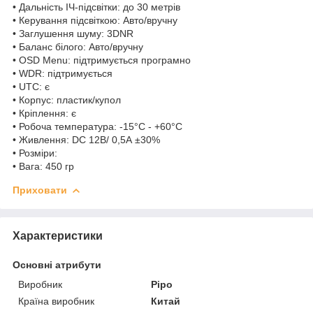
• Дальність ІЧ-підсвітки: до 30 метрів
• Керування підсвіткою: Авто/вручну
• Заглушення шуму: 3DNR
• Баланс білого: Авто/вручну
• OSD Menu: підтримується програмно
• WDR: підтримується
• UTC: є
• Корпус: пластик/купол
• Кріплення: є
• Робоча температура: -15°C - +60°C
• Живлення: DC 12В/ 0,5А ±30%
• Розміри:
• Вага: 450 гр
Приховати
Характеристики
Основні атрибути
Виробник
Pipo
Країна виробник
Китай