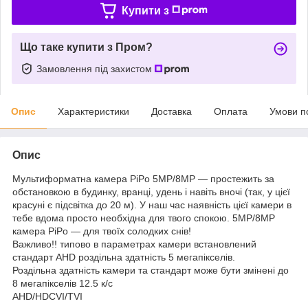
Купити з
Що таке купити з Пром?
Замовлення під захистом
Опис
Характеристики
Доставка
Оплата
Умови п
Опис
Мультиформатна камера PiPo 5MP/8MP — простежить за
обстановкою в будинку, вранці, удень і навіть вночі (так, у цієї
красуні є підсвітка до 20 м). У наш час наявність цієї камери в
тебе вдома просто необхідна для твого спокою. 5MP/8MP
камера PiPo — для твоїх солодких снів!
Важливо!! типово в параметрах камери встановлений
стандарт AHD роздільна здатність 5 мегапікселів.
Роздільна здатність камери та стандарт може бути змінені до
8 мегапікселів 12.5 к/с
AHD/HDCVI/TVI