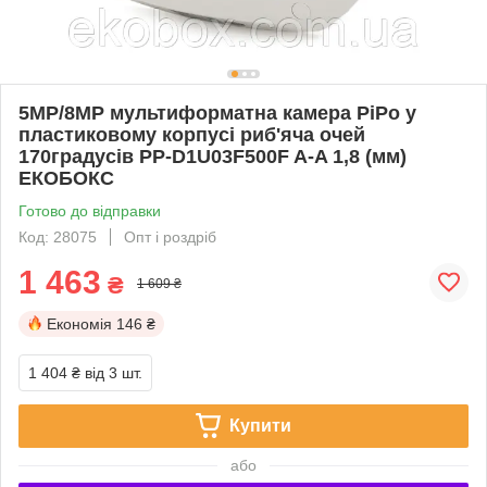
5MP/8MP мультиформатна камера PiPo у
пластиковому корпусі риб'яча очей
170градусів PP-D1U03F500F A-A 1,8 (мм)
ЕКОБОКС
Готово до відправки
Код: 28075
Опт і роздріб
1 463
₴
1 609 ₴
Економія
146 ₴
1 404 ₴
від 3 шт.
Купити
або