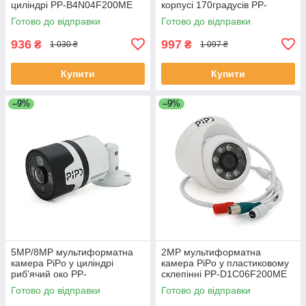
циліндрі PP-B4N04F200ME
корпусі 170градусів PP-
2,8 (мм) 70 метрів підсвітка
D1U03F200ME 1,8 (мм)
Готово до відправки
Готово до відправки
ЕКОБОКС
ЕКОБОКС
936
997
₴
₴
1 030 ₴
1 097 ₴
Купити
Купити
–9%
–9%
5MP/8MP мультиформатна
2MP мультиформатна
камера PiPo у циліндрі
камера PiPo у пластиковому
риб'ячий око PP-
склепінні PP-D1C06F200ME
B2G03F500FA-A 1,8 (мм)
2,8 (мм) ЕКОБОКС
Готово до відправки
Готово до відправки
ЕКОБОКС