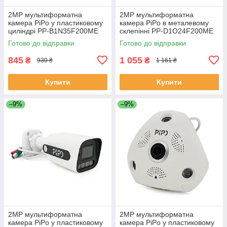
2MP мультиформатна
2MP мультиформатна
камера PiPo у пластиковому
камера PiPo в металевому
циліндрі PP-B1N35F200ME
склепінні PP-D1O24F200ME
2,8 (мм) ЕКОБОКС
2,8 (мм) ЕКОБОКС
Готово до відправки
Готово до відправки
845
1 055
₴
₴
930 ₴
1 161 ₴
Купити
Купити
–9%
–9%
2MP мультиформатна
2MP мультиформатна
камера PiPo у пластиковому
камера PiPo у пластиковому