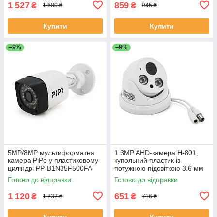
1 527
859
₴
₴
1 680 ₴
945 ₴
Купити
Купити
–9%
–9%
5MP/8MP мультиформатна
1.3MP AHD-камера H-801,
камера PiPo у пластиковому
купольний пластик із
циліндрі PP-B1N35F500FA
потужною підсвіткою 3.6 мм
2,8 (мм) ЕКОБОКС
ЕКОБОКС
Готово до відправки
Готово до відправки
1 120
651
₴
₴
1 232 ₴
716 ₴
Купити
Купити