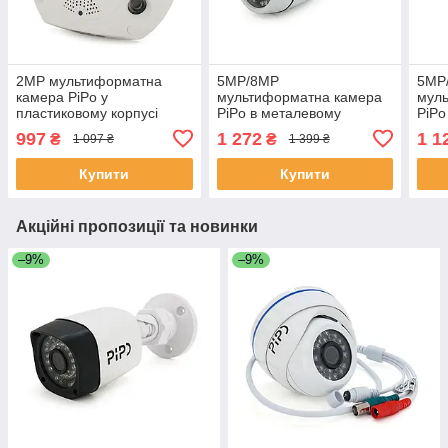
2MP мультиформатна
5MP/8MP
5MP
камера PiPo у
мультиформатна камера
мул
пластиковому корпусі
PiPo в металевому
PiPo
170градусів PP-
циліндрі PP-B1G36F500FA
цилі
997
1 272
1 1
₴
₴
1 097 ₴
1 399 ₴
D1U03F200ME 1,8 (мм)
2,8 (мм) ЕКОБОКС
2,8
ЕКОБОКС
Купити
Купити
Акційні пропозиції та новинки
–9%
–9%