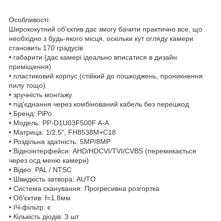
Особливості:
Ширококутний об'єктив дає змогу бачити практично все, що
необхідно з будь-якого місця, оскільки кут огляду камери
становить 170 градусів
• габарити (дає камері ідеально вписатися в дизайн
приміщення)
• пластиковий корпус (стійкий до пошкоджень, проникнення
пилу тощо)
• зручність монтажу
• під'єднання через комбінований кабель без перешкод
• Бренд: PiPo
• Модель: PP-D1U03F500F A-A
• Матрица: 1/2.5", FH8538M+C18
• Роздільна здатність: 5MP/8MP
• Відеоінтерфейси: AHD/HDCVI/TVI/CVBS (перемикається
через осд меню камери)
• Відео: PAL / NTSC
• Швидкість затвора: AUTO
• Система сканування: Прогресивна розгортка
• Об'єктив: f=1.8мм
• ІЧ-фільтр: є
• Кількість діодів: 3 шт