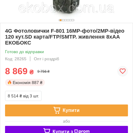
4G Фотоловички F-801 16MP-фото/2МР-відео
120 кут.SD карта/FTP/SMTP. живлення 8хАА
ЕКОБОКС
Готово до відправки
Код: 28265
Опт і роздріб
8 869
₴
9 756 ₴
Економія
887 ₴
8 514 ₴
від 3 шт.
Купити
або
Купити з