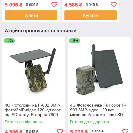
SD під карту. GPS.
Батарея 7800 мА сонячна
5 096
4 586
₴
₴
5 606 ₴
5 045 ₴
Батарея 7800 мА сонячна
панель APP —UBOX
панель APP
ЕКОБОКС
Купити
Купити
Акційні пропозиції та новинки
–9%
–9%
4G Фотоловичка F-802 3MP-
4G Фотоловичка Full color F-
фото/3МР-відео 120 кут.слот
903 3МР-відео 120 кут.
під SD карту. Батарея 7800
мікрофон/динамік. слот SD
мА сонячна панель APP —
під карту. GPS. Батарея 7800
Готово до відправки
Готово до відправки
UBOX ЕКОБОКС
мА сонячна панель APP
4 586
5 096
₴
₴
5 045 ₴
5 606 ₴