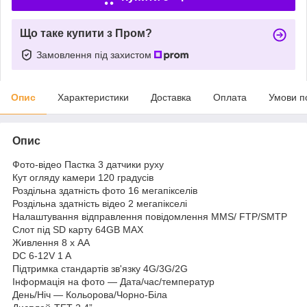
Що таке купити з Пром?
Замовлення під захистом
Опис
Характеристики
Доставка
Оплата
Умови п
Опис
Фото-відео Пастка 3 датчики руху
Кут огляду камери 120 градусів
Роздільна здатність фото 16 мегапікселів
Роздільна здатність відео 2 мегапікселі
Налаштування відправлення повідомлення MMS/ FTP/SMTP
Слот під SD карту 64GB MAX
Живлення 8 х АА
DC 6-12V 1 A
Підтримка стандартів зв'язку 4G/3G/2G
Інформація на фото — Дата/час/температур
День/Ніч — Кольорова/Чорно-Біла