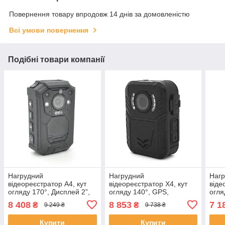
Повернення товару впродовж 14 днів за домовленістю
Всі умови повернення
Подібні товари компанії
Нагрудний
Нагрудний
Наг
відеореєстратор А4, кут
відеореєстратор Х4, кут
віде
огляду 170°, Дисплей 2”,
огляду 140°, GPS,
огля
GPS/WIFI Слот під SD
Дисплей 2", 32 Gb
Слот
8 408
8 853
7 1
₴
₴
9 249 ₴
9 738 ₴
карту, відео-2K/30fps,
пам'ять, відео-4Мп/30fps,
віде
Фото-48Мп, IP68, APP,
Фото-30 Мп, IP68,
Фото
Купити
Купити
підсвітка ІЧ/LED,
мАг,