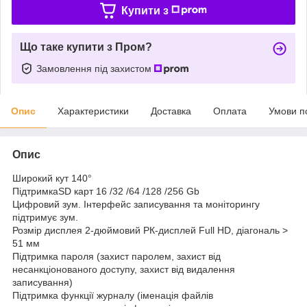
Купити з
Що таке купити з Пром?
Замовлення під захистом
Опис
Характеристики
Доставка
Оплата
Умови п
Опис
Широкий кут 140°
ПідтримкаSD карт 16 /32 /64 /128 /256 Gb
Цифровий зум. Інтерфейс записування та моніторингу
підтримує зум.
Розмір дисплея 2-дюймовий РК-дисплей Full HD, діагональ >
51 мм
Підтримка пароля (захист паролем, захист від
несанкціонованого доступу, захист від видалення
записування)
Підтримка функції журналу (іменація файлів