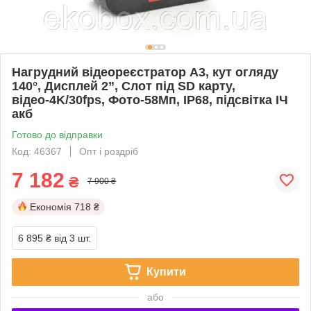
Нагрудний відеореєстратор А3, кут огляду
140°, Дисплей 2”, Слот під SD карту,
відео-4K/30fps, Фото-58Мп, IP68, підсвітка ІЧ
акб
Готово до відправки
Код: 46367
Опт і роздріб
7 182
₴
7 900 ₴
Економія
718 ₴
6 895 ₴
від 3 шт.
Купити
або