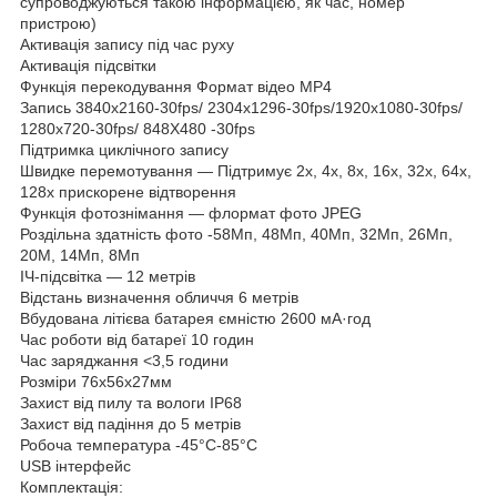
супроводжуються такою інформацією, як час, номер
пристрою)
Активація запису під час руху
Активація підсвітки
Функція перекодування Формат відео MP4
Запись 3840x2160-30fps/ 2304x1296-30fps/1920x1080-30fps/
1280x720-30fps/ 848X480 -30fps
Підтримка циклічного запису
Швидке перемотування — Підтримує 2x, 4x, 8x, 16x, 32x, 64x,
128x прискорене відтворення
Функція фотознімання — флормат фото JPEG
Роздільна здатність фото -58Mп, 48Mп, 40Mп, 32Mп, 26Mп,
20M, 14Mп, 8Mп
ІЧ-підсвітка — 12 метрів
Відстань визначення обличчя 6 метрів
Вбудована літієва батарея ємністю 2600 мА·год
Час роботи від батареї 10 годин
Час заряджання <3,5 години
Розміри 76х56х27мм
Захист від пилу та вологи IP68
Захист від падіння до 5 метрів
Робоча температура -45°C-85°C
USB інтерфейс
Комплектація: