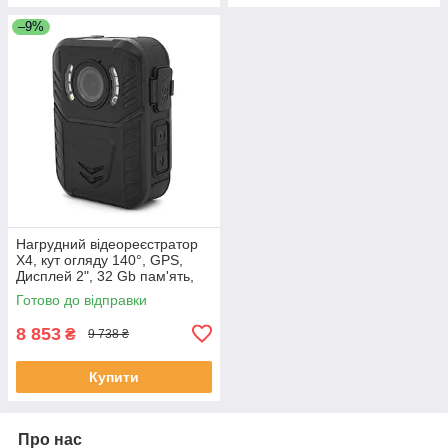
–9%
Нагрудний відеореєстратор
Х4, кут огляду 140°, GPS,
Дисплей 2", 32 Gb пам'ять,
відео-4Мп/30fps, Фото-30 Мп,
Готово до відправки
IP68, підсвітка ІЧ/LED,
8 853
₴
9 738 ₴
Купити
Про нас