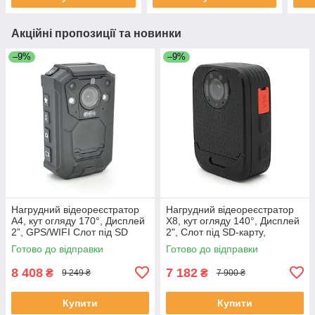
Акційні пропозиції та новинки
–9%
–9%
Нагрудний відеореєстратор
Нагрудний відеореєстратор
А4, кут огляду 170°, Дисплей
X8, кут огляду 140°, Дисплей
2”, GPS/WIFI Слот під SD
2", Слот під SD-карту,
карту, відео-2K/30fps,
відео-3Мп/30fps, Фото-8Мп,
Готово до відправки
Готово до відправки
Фото-48Мп, IP68, APP,
IP54 акб 2600 мАг,
8 408
7 182
₴
₴
9 249 ₴
7 900 ₴
Купити
Купити