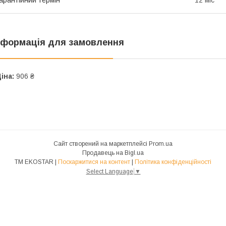
нформація для замовлення
іна:
906 ₴
Сайт створений на маркетплейсі
Prom.ua
Продавець на Bigl.ua
ТМ EKOSTAR |
Поскаржитися на контент
|
Політика конфіденційності
Select Language
▼