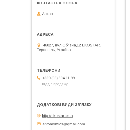
Антон
46027, вул.Об'їзна,12 EKOSTAR,
Тернопіль, Україна
+380 (98) 894-11-99
відділ продажу
http://ekostar.te.ua
antoniomics@gmail.com