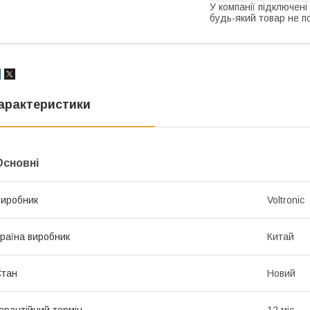
У компанії підключені
будь-який товар не п
арактеристики
Основні
иробник
Voltronic
раїна виробник
Китай
Стан
Новий
арантійний термін
12 міс