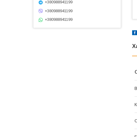
+380988941199
+380988941199
+380988941199
Х
В
К
Г