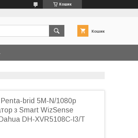
Кошик
Кошик
А
Penta-brid 5M-N/1080p
тор з Smart WizSense
 Dahua DH-XVR5108C-I3/T