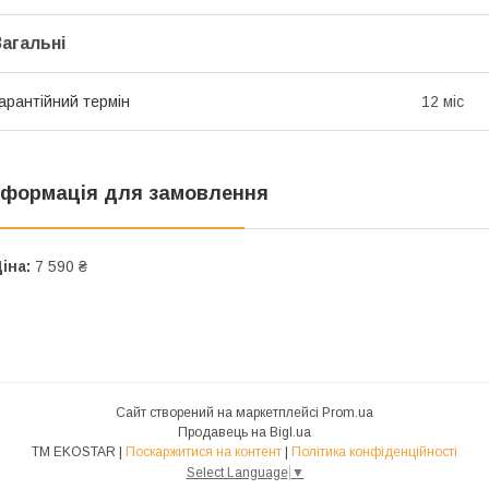
Загальні
арантійний термін
12 міс
нформація для замовлення
іна:
7 590 ₴
Сайт створений на маркетплейсі
Prom.ua
Продавець на Bigl.ua
ТМ EKOSTAR |
Поскаржитися на контент
|
Політика конфіденційності
Select Language
▼