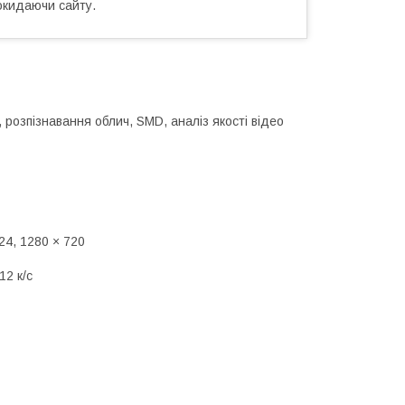
окидаючи сайту.
 розпізнавання облич, SMD, аналіз якості відео
24, 1280 × 720
12 к/с