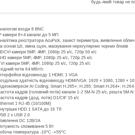
будь-який товар не п
налогові входи 8 BNC
P камери 8+4 канали до 5 МП
налітика реєстратора AcuPick, захист периметра, виявлення облич,
а основі ШІ, зміна сцен, маскування нерегулярних чорних блоків
DCVI камери 5MP, 4MP, 1080p 25 к/с, 720p 50 к/с
HD камери 5MP, 4MP, 1080p 25 к/с, 720p 25 к/с
VI камери 5MP, 4MP, 1080p 25 к/с, 720p 25 к/с
хідний потік 64 Мбіт/с
нтерфейси відеовиходу 1 HDMI; 1 VGA
оздільна здатність відеовиходу HDMI/VGA: 1920 × 1080, 1280 × 10
ідеокомпресія AI Coding; Smart H.265+; H.265; Smart H.264+; H.264
астота кадрів (головний потік) канали 1-2 5M-N 25 к/с, решта 5M-N 
астота кадрів (дод. потік) D1/CIF 15 к/с
thernet 1 RJ-45 (10/100М)
нутрішні HDD 1 SATA до 16 Тб
SB 2 x USB 2.0
ивлення DC 12В/2A
отужність споживання 5 Вт
обоча температура -10°C -+55°C