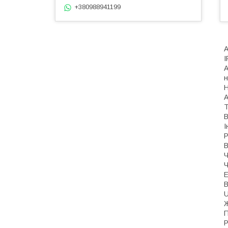
+380988941199
А
I
А
н
H
A
T
В
І
Р
В
Ч
Ч
E
В
U
Ж
П
Р