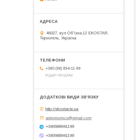
46027, вул.Об'їзна,12 EKOSTAR,
Тернопіль, Україна
+380 (98) 894-11-99
відділ продажу
http://ekostar.te.ua
antoniomics@gmail.com
+380988941199
+380988941199