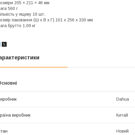
озміри 205 × 211 × 46 мм
ага 560 г
ількість у ящику 10 шт.
озмір паковання (Ш х В х Г) 101 x 256 x 330 мм
ага брутто 1.09 кг
арактеристики
Основні
иробник
Dahua
раїна виробник
Китай
Стан
Новий