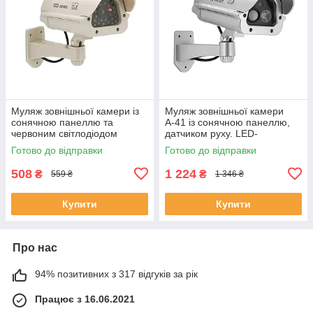
Муляж зовнішньої камери із
Муляж зовнішньої камери
сонячною панеллю та
А-41 із сонячною панеллю,
червоним світлодіодом
датчиком руху. LED-
IN11G, Q30 ЕКОБОКС
підсвіткою ЕКОБОКС
Готово до відправки
Готово до відправки
508
1 224
₴
₴
559 ₴
1 346 ₴
Купити
Купити
Про нас
94% позитивних з 317 відгуків за рік
Працює з 16.06.2021