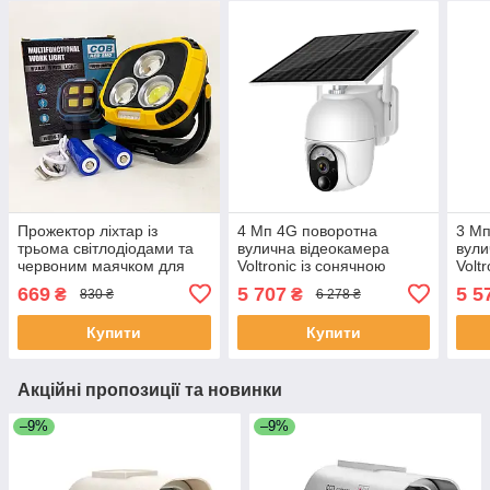
Прожектор ліхтар із
4 Мп 4G поворотна
3 Мп
трьома світлодіодами та
вулична відеокамера
вули
червоним маячком для
Voltronic із сонячною
Volt
кемпінгу ZP-76
панеллю та вбудованими
пане
669
5 707
5 5
₴
₴
830 ₴
6 278 ₴
(ЕКОБОКС)
АКБ 10400mA UBox
АКБ
IPPTZ16425 2.8 mm
IPP
Купити
Купити
ЕКОБОКС
ЕКО
Акційні пропозиції та новинки
–9%
–9%