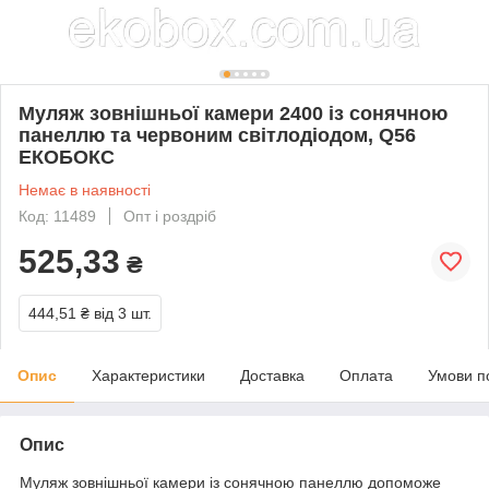
Муляж зовнішньої камери 2400 із сонячною
панеллю та червоним світлодіодом, Q56
ЕКОБОКС
Немає в наявності
Код: 11489
Опт і роздріб
525,33
₴
444,51 ₴
від 3 шт.
Опис
Характеристики
Доставка
Оплата
Умови п
Опис
Муляж зовнішньої камери із сонячною панеллю допоможе