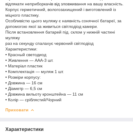
відлякати неприборкачів від зловживання на вашу власність.
Корпус герметичний, вологозахищений і виготовлений із
міцного пластику.
Особливістю цього муляжу є наявність сонячної батареї, за
допомогою якої за живиться світлодіод камери.
Після встановлення батарей під. склом у нижній частині
муляжу
раз на секунду спалахує червоний світлодіод
Характеристики:
• Красный светодиод
• Живлення — ААА-3 шт.
• Матеріал пластик
• Комплектація — муляж 1 шт.
• Розміри корпусу:
• Довжина — 16 см
• Діаметр — 6,5 см
• Довжина вильоту кронштейна — 11 см
• Колір — сріблястий/Чорний
Приховати
Характеристики