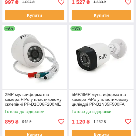
997
1 527
₴
₴
1 097 ₴
1 680 ₴
Купити
Купити
–9%
–9%
2MP мультиформатна
5MP/8MP мультиформатна
камера PiPo у пластиковому
камера PiPo у пластиковому
склепінні PP-D1C06F200ME
циліндрі PP-B1N35F500FA
2,8 (мм) ЕКОБОКС
2,8 (мм) ЕКОБОКС
Готово до відправки
Готово до відправки
859
1 120
₴
₴
945 ₴
1 232 ₴
Купити
Купити