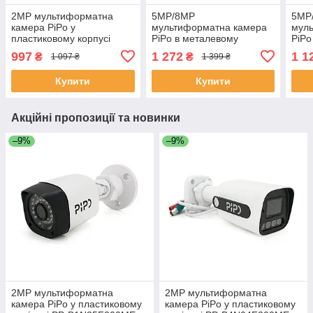
2MP мультиформатна
5MP/8MP
5MP
камера PiPo у
мультиформатна камера
мул
пластиковому корпусі
PiPo в металевому
PiPo
170градусів PP-
циліндрі PP-B1G36F500FA
цилі
997
1 272
1 1
₴
₴
1 097 ₴
1 399 ₴
D1U03F200ME 1,8 (мм)
2,8 (мм) ЕКОБОКС
2,8
ЕКОБОКС
Купити
Купити
Акційні пропозиції та новинки
–9%
–9%
2MP мультиформатна
2MP мультиформатна
камера PiPo у пластиковому
камера PiPo у пластиковому