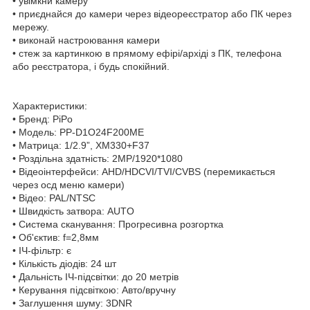
• увімкни камеру
• приєднайся до камери через відеореєстратор або ПК через
мережу.
• виконай настроювання камери
• стеж за картинкою в прямому ефірі/архіді з ПК, телефона
або реєстратора, і будь спокійний.
Характеристики:
• Бренд: PiPo
• Модель: PP-D1O24F200ME
• Матрица: 1/2.9”, XM330+F37
• Роздільна здатність: 2MP/1920*1080
• Відеоінтерфейси: AHD/HDCVI/TVI/CVBS (перемикається
через осд меню камери)
• Відео: PAL/NTSC
• Швидкість затвора: AUTO
• Система сканування: Прогресивна розгортка
• Об'єктив: f=2,8мм
• ІЧ-фільтр: є
• Кількість діодів: 24 шт
• Дальність ІЧ-підсвітки: до 20 метрів
• Керування підсвіткою: Авто/вручну
• Заглушення шуму: 3DNR