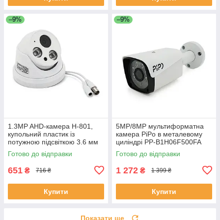
–9%
–9%
1.3MP AHD-камера H-801,
5MP/8MP мультиформатна
купольний пластик із
камера PiPo в металевому
потужною підсвіткою 3.6 мм
циліндрі PP-B1H06F500FA
ЕКОБОКС
2,8 (мм) ЕКОБОКС
Готово до відправки
Готово до відправки
651
1 272
₴
₴
716 ₴
1 399 ₴
Купити
Купити
Показати ще