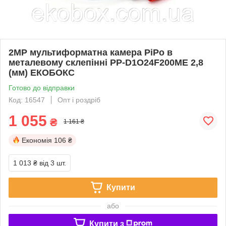
2MP мультиформатна камера PiPo в
металевому склепінні PP-D1O24F200ME 2,8
(мм) ЕКОБОКС
Готово до відправки
Код: 16547
Опт і роздріб
1 055
₴
1 161 ₴
Економія
106 ₴
1 013 ₴
від 3 шт.
Купити
або
Купити з