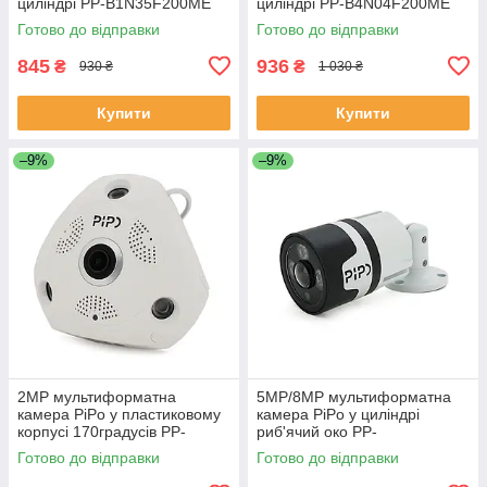
циліндрі PP-B1N35F200ME
циліндрі PP-B4N04F200ME
2,8 (мм) ЕКОБОКС
2,8 (мм) 70 метрів підсвітка
Готово до відправки
Готово до відправки
ЕКОБОКС
845
936
₴
₴
930 ₴
1 030 ₴
Купити
Купити
–9%
–9%
2MP мультиформатна
5MP/8MP мультиформатна
камера PiPo у пластиковому
камера PiPo у циліндрі
корпусі 170градусів PP-
риб'ячий око PP-
D1U03F200ME 1,8 (мм)
B2G03F500FA-A 1,8 (мм)
Готово до відправки
Готово до відправки
ЕКОБОКС
ЕКОБОКС