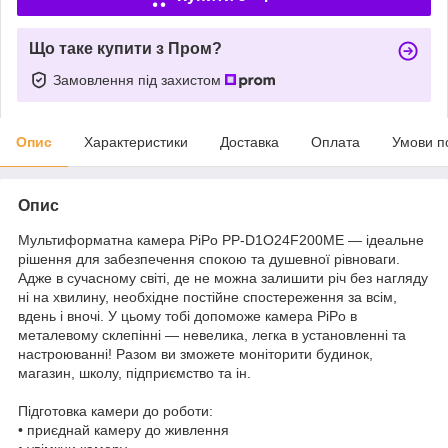
Що таке купити з Пром?
Замовлення під захистом
Опис
Характеристики
Доставка
Оплата
Умови п
Опис
Мультиформатна камера PiPo PP-D1O24F200ME — ідеальне
рішення для забезпечення спокою та душевної рівноваги.
Адже в сучасному світі, де не можна залишити річ без нагляду
ні на хвилину, необхідне постійне спостереження за всім,
вдень і вночі. У цьому тобі допоможе камера PiPo в
металевому склепінні — невелика, легка в установленні та
настроюванні! Разом ви зможете моніторити будинок,
магазин, школу, підприємство та ін.
Підготовка камери до роботи:
• приєднай камеру до живлення