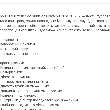
ронштейн телескопічний для камери PiPo PP-702 — якість, турбота
ього пристрою, можна налагодити ідеальну систему відеоспостере
постерігає, кронштейн — кріпить камеру та фіксує в потрібному міс
овороту цей кронштейн допоможе камері стежити за всім ще уважн
собливості:
 поворотний механізм
 металевий корпус
 легкість у встановленні
арактеристики:
 Кріплення — телескопічний, J-подібний
 Розміри п'яти:
 Діаметр — 140 мм
 4 отвори для кріплення п'яти
 Діаметр труби 40 мм — 33 мм
 Довжина вильоту — 400 мм — 585 мм
 Кріплення під камеру:
 Внутрішній діаметр посадкового місця — 47 мм
 Глибина посадкового місця — 35 мм
 3 болти для фіксації камери