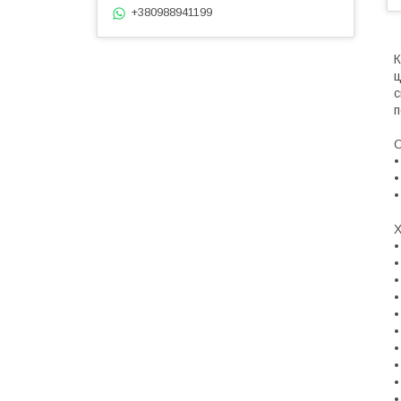
+380988941199
К
ц
с
п
О
•
•
•
Х
•
•
•
•
•
•
•
•
•
•