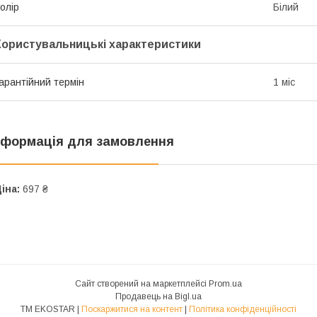
олір
Білий
Користувальницькі характеристики
арантійний термін
1 міс
нформація для замовлення
іна:
697 ₴
Сайт створений на маркетплейсі
Prom.ua
Продавець на Bigl.ua
ТМ EKOSTAR |
Поскаржитися на контент
|
Політика конфіденційності