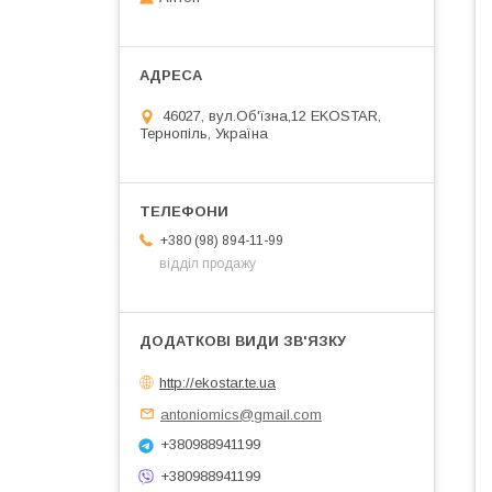
46027, вул.Об'їзна,12 EKOSTAR,
Тернопіль, Україна
+380 (98) 894-11-99
відділ продажу
http://ekostar.te.ua
antoniomics@gmail.com
+380988941199
+380988941199