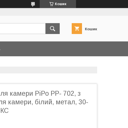
Кошик
Кошик
А
я камери PiPo PP- 702, з
я камери, білий, метал, 30-
ОКС