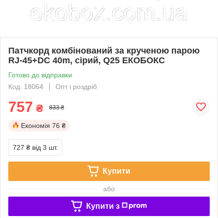
Патчкорд комбінований за крученою парою
RJ-45+DC 40m, сірий, Q25 ЕКОБОКС
Готово до відправки
Код: 18064
Опт і роздріб
757
₴
833 ₴
Економія
76 ₴
727 ₴
від 3 шт.
Купити
або
Купити з