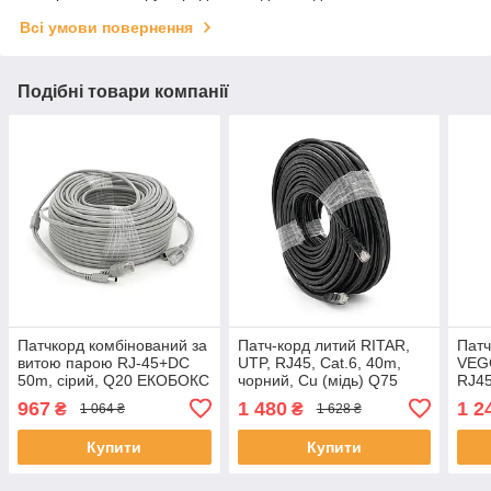
Всі умови повернення
Подібні товари компанії
Патчкорд комбінований за
Патч-корд литий RITAR,
Патч
витою парою RJ-45+DC
UTP, RJ45, Cat.6, 40m,
VEG
50m, сірий, Q20 ЕКОБОКС
чорний, Cu (мідь) Q75
RJ45
(ЕКОБОКС)
сір
967
1 480
1 2
₴
₴
1 064 ₴
1 628 ₴
Купити
Купити