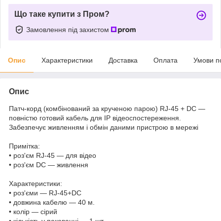
Що таке купити з Пром?
Замовлення під захистом
Опис
Характеристики
Доставка
Оплата
Умови п
Опис
Патч-корд (комбінований за крученою парою) RJ-45 + DC —
повністю готовий кабель для IP відеоспостереження.
Забезпечує живленням і обмін даними пристрою в мережі
Примітка:
• роз'єм RJ-45 — для відео
• роз'єм DC — живлення
Характеристики:
• роз'єми — RJ-45+DC
• довжина кабелю — 40 м.
• колір — сірий
• кількість у пакованні — 1 шт.