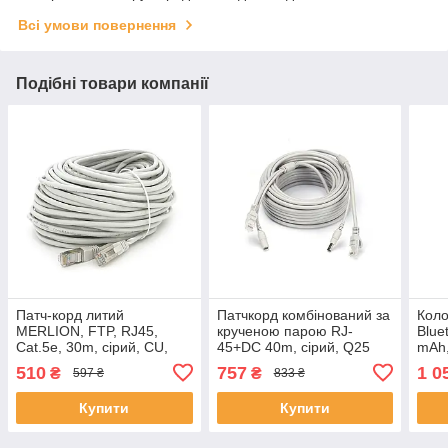
Всі умови повернення
Подібні товари компанії
Патч-корд литий
Патчкорд комбінований за
Коло
MERLION, FTP, RJ45,
крученою парою RJ-
Blue
Cat.5e, 30m, сірий, CU,
45+DC 40m, сірий, Q25
mAh,
Q30 ЕКОБОКС
ЕКОБОКС
USB/
510
757
1 0
₴
₴
597 ₴
833 ₴
5V, 
ЕКО
Купити
Купити