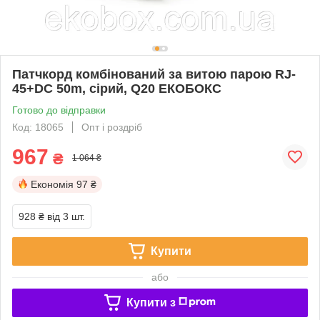
Патчкорд комбінований за витою парою RJ-
45+DC 50m, сірий, Q20 ЕКОБОКС
Готово до відправки
Код: 18065
Опт і роздріб
967
₴
1 064 ₴
Економія
97 ₴
928 ₴
від 3 шт.
Купити
або
Купити з