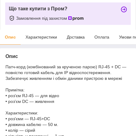
Що таке купити з Пром?
Замовлення під захистом
Опис
Характеристики
Доставка
Оплата
Умови п
Опис
Патч-корд (комбінований за крученою парою) RJ-45 + DC —
повністю готовий кабель для IP відеоспостереження.
Забезпечує живленням і обмін даними пристрою в мережі
Примітка:
• роз'єм RJ-45 — для відео
• роз'єм DC — живлення
Характеристики:
• роз'єми — RJ-45+DC
• довжина кабелю — 50 м.
• колір — сірий
• кількість у пакованні — 1 шт.