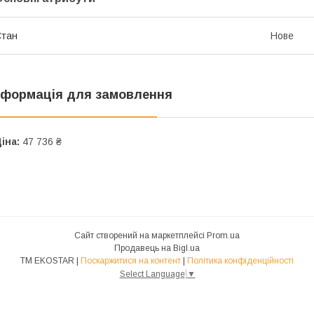
Стан
Нове
нформація для замовлення
іна:
47 736 ₴
Сайт створений на маркетплейсі
Prom.ua
Продавець на Bigl.ua
ТМ EKOSTAR |
Поскаржитися на контент
|
Політика конфіденційності
Select Language
▼