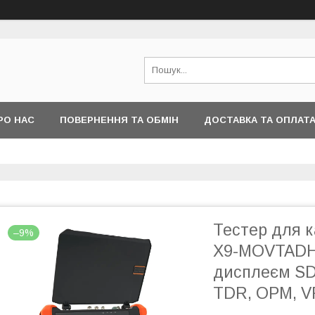
РО НАС
ПОВЕРНЕННЯ ТА ОБМІН
ДОСТАВКА ТА ОПЛАТ
Тестер для 
–9%
X9-MOVTADHS
дисплеєм SDI,
TDR, OPM, V