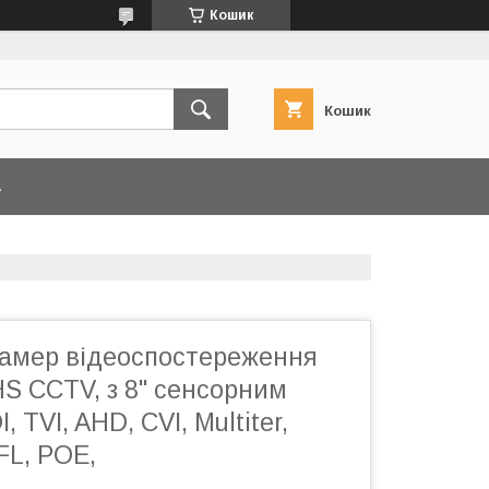
Кошик
Кошик
А
камер відеоспостереження
 CCTV, з 8" сенсорним
 TVI, AHD, CVI, Multiter,
FL, POE,