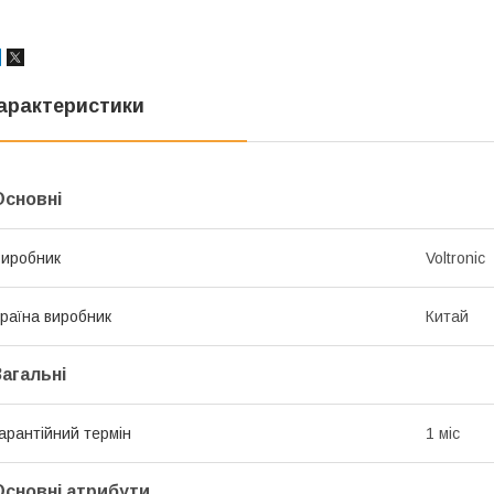
арактеристики
Основні
иробник
Voltronic
раїна виробник
Китай
Загальні
арантійний термін
1 міс
Основні атрибути