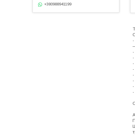
+380988941199
Т
О
-
—
-
-
-
-
-
-
-
-
С
A
П
Ц
т