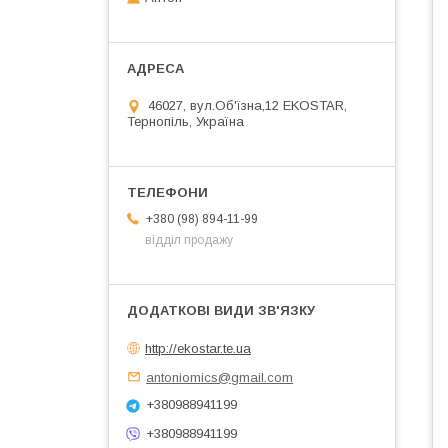
46027, вул.Об'їзна,12 EKOSTAR,
Тернопіль, Україна
+380 (98) 894-11-99
відділ продажу
http://ekostar.te.ua
antoniomics@gmail.com
+380988941199
+380988941199