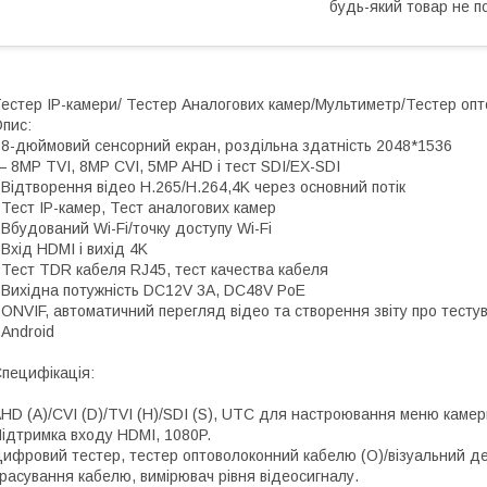
будь-який товар не п
естер IP-камери/ Тестер Аналогових камер/Мультиметр/Тестер оп
пис:
 8-дюймовий сенсорний екран, роздільна здатність 2048*1536
 8MP TVI, 8MP CVI, 5MP AHD і тест SDI/EX-SDI
 Відтворення відео H.265/H.264,4K через основний потік
 Тест IP-камер, Тест аналогових камер
 Вбудований Wi-Fi/точку доступу Wi-Fi
 Вхід HDMI і вихід 4K
 Тест TDR кабеля RJ45, тест качества кабеля
 Вихідна потужність DC12V 3A, DC48V PoE
 ONVIF, автоматичний перегляд відео та створення звіту про тесту
 Android
пецифікація:
HD (A)/CVI (D)/TVI (H)/SDI (S), UTC для настроювання меню камер
ідтримка входу HDMI, 1080P.
ифровий тестер, тестер оптоволоконний кабелю (O)/візуальний де
расування кабелю, вимірювач рівня відеосигналу.