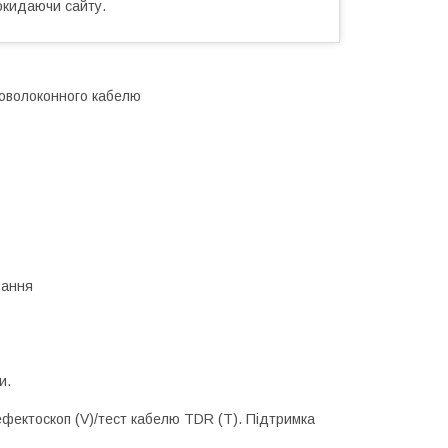
окидаючи сайту.
товолоконного кабелю
вання
и.
фектоскоп (V)/тест кабелю TDR (T). Підтримка