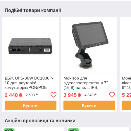
Подібні товари компанії
ДБЖ UPS-36W DC1036P-
Монітор для
Моні
10 для роутерів/
відеоспостереження 7"
віде
комутаторів/PON/POE-
(16:9) панель IPS,
8" 1
430(15-24V), 5/9/12V,
AV/VGA/HDMI роз'єми +
(HD
2 448
3 945
5 2
₴
₴
2 693 ₴
4 340 ₴
10400мAh(4*2600MAh),
touchscreen, 1024*600ips,
огля
USB 3.0, Black, BOX
12-24 V, BOX ЕКОБОКС
12V
Купити
Купити
(ЕКОБОКС)
Акційні пропозиції та новинки
–9%
–9%