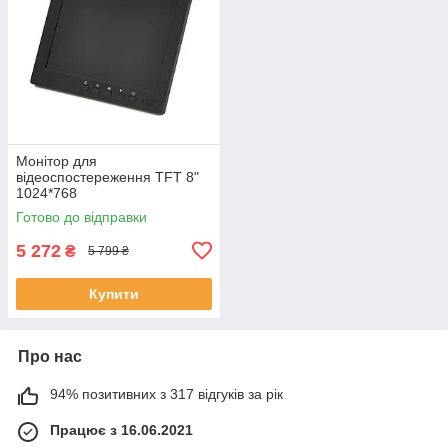
Монітор для
відеоспостереження TFT 8"
1024*768
(HDMI+VGA+BNC+AV), кут
Готово до відправки
огляду 360°, IPS, DC: 12V/1A,
BOX ЕКОБОКС
5 272
₴
5 799 ₴
Купити
Про нас
94% позитивних з 317 відгуків за рік
Працює з 16.06.2021