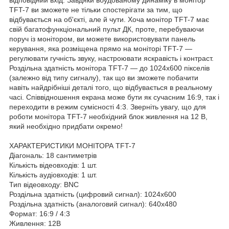
TFT-7 ви зможете не тільки спостерігати за тим, що
відбувається на об'єкті, але й чути. Хоча монітор TFT-7 має
свій багатофункціональний пульт ДК, проте, перебуваючи
поруч із монітором, ви можете використовувати панель
керування, яка розміщена прямо на моніторі TFT-7 —
регулювати гучність звуку, настроювати яскравість і контраст.
Роздільна здатність монітора TFT-7 — до 1024х600 пікселів
(залежно від типу сигналу), так що ви зможете побачити
навіть найдрібніші деталі того, що відбувається в реальному
часі. Співвідношення екрана може бути як сучасним 16:9, так і
переходити в режим сумісності 4:3. Зверніть увагу, що для
роботи монітора TFT-7 необхідний блок живлення на 12 В,
який необхідно придбати окремо!
ХАРАКТЕРИСТИКИ МОНІТОРА TFT-7
Діагональ: 18 сантиметрів
Кількість відеовходів: 1 шт.
Кількість аудіовходів: 1 шт.
Тип відеовходу: BNC
Роздільна здатність (цифровий сигнал): 1024х600
Роздільна здатність (аналоговий сигнал): 640х480
Формат: 16:9 / 4:3
Живлення: 12В