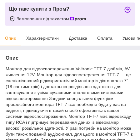
Що таке купити з Пром?
Замовлення під захистом
Опис
Характеристики
Доставка
Оплата
Умови п
Опис
Монітор для відеоспостереження Voltronic TFT 7 дюймів, AV,
живлення 12V. Монітор для відеоспостереження TFT-7 — це
спеціалізований рідкокристалічний монітор із діагоналлю 7"
(18 сантиметрів) і достатньою роздільною здатністю для
застосування з усіма сучасними аналоговими системами
відеоспостереження Завдяки спеціальним функціям
професійного монітора TFT-7 все необхідне буде у вас на
видноті, підвищуючи в такий спосіб ефективність вашої
системи відеоспостереження. Монітор TFT-7 має відеовходу
типу RCA і підтримує передавання даних із відеокамер
високої роздільної здатності. У разі потреби на монітор може
бути також поданий аудіосигнал, для цього в моніторі TFT-7 є
відповідний вхід. Завдяки вбудованому динаміку в монітор