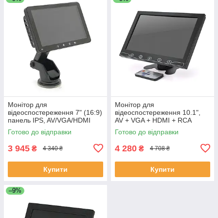
Монітор для
Монітор для
відеоспостереження 7" (16:9)
відеоспостереження 10.1",
панель IPS, AV/VGA/HDMI
AV + VGA + HDMI + RCA
роз'єми + touchscreen,
роз'єми, 1024*600ips, 12-24V,
Готово до відправки
Готово до відправки
1024*600ips, 12-24 V, BOX
BOX ЕКОБОКС
ЕКОБОКС
3 945
4 280
₴
₴
4 340 ₴
4 708 ₴
Купити
Купити
–9%