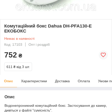
Комутаційний бокс Dahua DH-PFA130-E
ЕКОБОКС
Немає в наявності
Код: 17103
Опт і роздріб
752
₴
611 ₴
від 3 шт.
Опис
Характеристики
Доставка
Оплата
Умови п
Опис
Водонепроникний комутаційний бокс. Застосування до камер,
дивіться у файлі "сумісність".