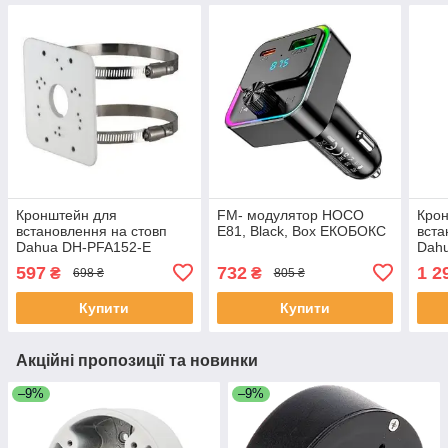
Кронштейн для
FM- модулятор HOCO
Кро
встановлення на стовп
E81, Black, Box ЕКОБОКС
вста
Dahua DH-PFA152-E
Dah
ЕКОБОКС
ЕКО
597
732
1 2
₴
₴
698 ₴
805 ₴
Купити
Купити
Акційні пропозиції та новинки
–9%
–9%