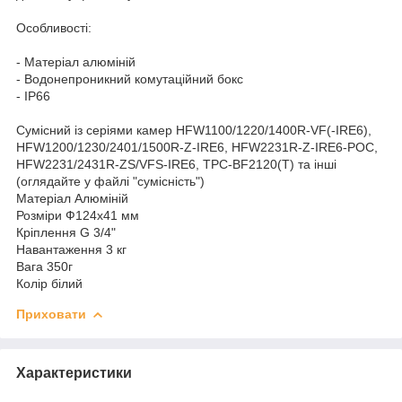
Особливості:
- Матеріал алюміній
- Водонепроникний комутаційний бокс
- IP66
Сумісний із серіями камер HFW1100/1220/1400R-VF(-IRE6),
HFW1200/1230/2401/1500R-Z-IRE6, HFW2231R-Z-IRE6-POC,
HFW2231/2431R-ZS/VFS-IRE6, TPC-BF2120(T) та інші
(оглядайте у файлі "сумісність")
Матеріал Алюміній
Розміри Ф124x41 мм
Кріплення G 3/4"
Навантаження 3 кг
Вага 350г
Колір білий
Приховати
Характеристики