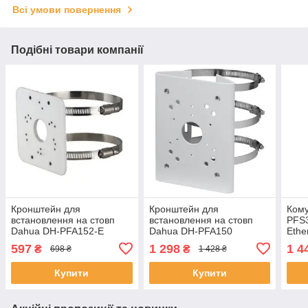
Всі умови повернення
Подібні товари компанії
Кронштейн для
Кронштейн для
Кому
встановлення на стовп
встановлення на стовп
PFS3
Dahua DH-PFA152-E
Dahua DH-PFA150
Ethe
ЕКОБОКС
ЕКОБОКС
Мбіт
597
1 298
1 4
₴
₴
698 ₴
1 428 ₴
ЕКО
Купити
Купити