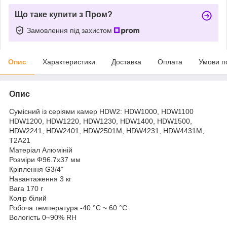
Що таке купити з Пром?
Замовлення під захистом
Опис
Характеристики
Доставка
Оплата
Умови п
Опис
Сумісний із серіями камер HDW2: HDW1000, HDW1100
HDW1200, HDW1220, HDW1230, HDW1400, HDW1500,
HDW2241, HDW2401, HDW2501M, HDW4231, HDW4431M,
T2A21
Матеріал Алюміній
Розміри Ф96.7x37 мм
Кріплення G3/4"
Навантаження 3 кг
Вага 170 г
Колір білий
Робоча температура -40 °C ~ 60 °C
Вологість 0~90% RH