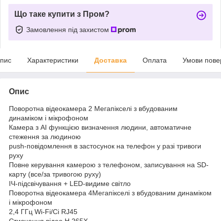
Що таке купити з Пром?
Замовлення під захистом
пис
Характеристики
Доставка
Оплата
Умови пове
Опис
Поворотна відеокамера 2 Мегапікселі з вбудованим
динаміком і мікрофоном
Камера з AI функцією визначення людини, автоматичне
стеження за людиною
push-повідомлення в застосунок на телефон у разі тривоги
руху
Повне керування камерою з телефоном, записування на SD-
карту (все/за тривогою руху)
ІЧ-підсвічування + LED-видиме світло
Поворотна відеокамера 4Мегапікселі з вбудованим динаміком
і мікрофоном
2,4 ГГц Wi-Fi/Сі RJ45
Стиснення відео H.265X