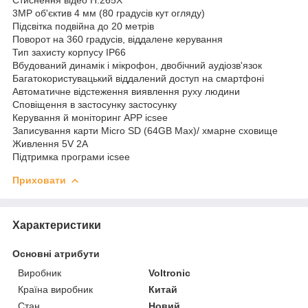
3MP об'єктив 4 мм (80 градусів кут огляду)
Підсвітка подвійна до 20 метрів
Поворот на 360 градусів, віддалене керування
Тип захисту корпусу IP66
Вбудований динамік і мікрофон, двобічний аудіозв'язок
Багатокористувацький віддалений доступ на смартфоні
Автоматичне відстеження виявлення руху людини
Сповіщення в застосунку застосунку
Керування й моніторинг APP icsee
Записування карти Micro SD (64GB Max)/ хмарне сховище
Живлення 5V 2A
Підтримка програми icsee
Приховати
Характеристики
Основні атрибути
Виробник
Voltronic
Країна виробник
Китай
Стан
Новий