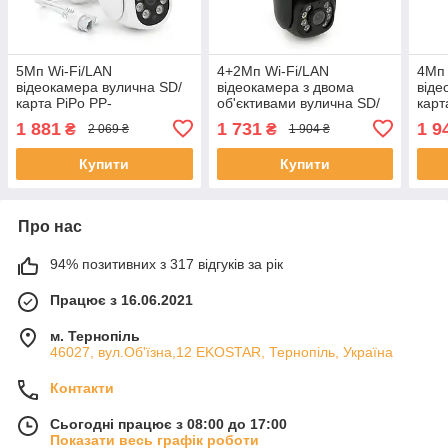
5Мп Wi-Fi/LAN
4+2Мп Wi-Fi/LAN
4Мп 
відеокамера вулична SD/
відеокамера з двома
віде
карта PiPo PP-
об'єктивами вулична SD/
карт
IPC37D5MP25 PTZ 2.8
карта PP-IPC35D4MP25
IPC
1 881
1 731
1 9
₴
₴
2 069 ₴
1 904 ₴
mm ICSee ЕКОБОКС
PTZ 2.8 mm ICSee
mm 
ЕКОБОКС
Купити
Купити
Про нас
94% позитивних з 317 відгуків за рік
Працює з 16.06.2021
м. Тернопіль
46027, вул.Об'їзна,12 EKOSTAR, Тернопіль, Україна
Контакти
Сьогодні працює з 08:00 до 17:00
Показати весь графік роботи